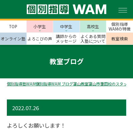
個別指導
TOP
小学生
中学生
高校生
WAMの特徴
講師からの
よくある質問
オンライン塾
よろこびの声
教室検索
メッセージ
入塾について
教室ブログ
個別指導塾WAM
個別指導WAM ブログ
富山教室
富山市
豊田校のスタッフ
2022.07.26
よろしくお願いします！