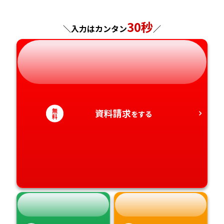
神奈川県
長野県
兵庫県
広島県
長崎県
30秒
＼入力はカンタン
／
岐阜県
奈良県
山口県
熊本県
静岡県
和歌山県
徳島県
大分県
愛知県
香川県
宮崎県
無
資料請求
をする
料
愛媛県
鹿児島県
高知県
沖縄県