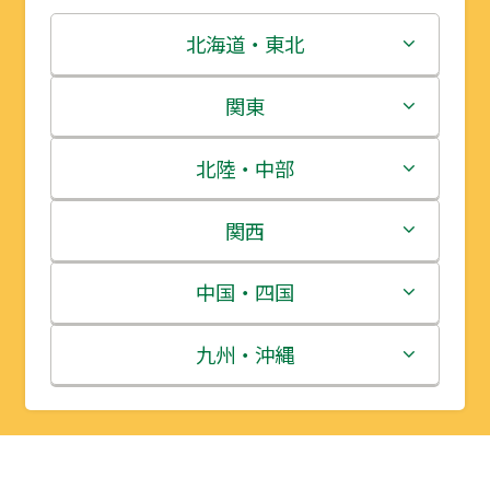
北海道・東北
北海道
関東
青森県
茨城県
北陸・中部
岩手県
栃木県
新潟県
関西
宮城県
群馬県
富山県
三重県
中国・四国
秋田県
埼玉県
石川県
滋賀県
鳥取県
九州・沖縄
山形県
千葉県
福井県
京都府
島根県
福岡県
福島県
東京都
山梨県
大阪府
岡山県
佐賀県