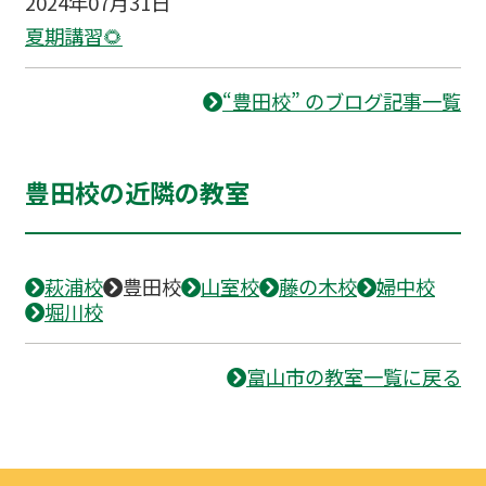
2024年07月31日
夏期講習🌻
“豊田校” のブログ記事一覧
豊田校の近隣の教室
萩浦校
豊田校
山室校
藤の木校
婦中校
堀川校
富山市の教室一覧に戻る