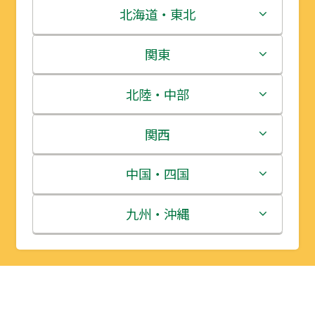
北海道・東北
北海道
関東
青森県
茨城県
北陸・中部
岩手県
栃木県
新潟県
関西
宮城県
群馬県
富山県
三重県
中国・四国
秋田県
埼玉県
石川県
滋賀県
鳥取県
九州・沖縄
山形県
千葉県
福井県
京都府
島根県
福岡県
福島県
東京都
山梨県
大阪府
岡山県
佐賀県