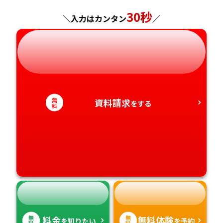
神奈川県
長野県
兵庫県
広島県
長崎県
30秒
＼入力はカンタン
／
岐阜県
奈良県
山口県
熊本県
静岡県
和歌山県
徳島県
大分県
愛知県
香川県
宮崎県
無
資料請求
をする
料
愛媛県
鹿児島県
高知県
沖縄県
無
無
料金
無料体験
を知りたい
を予約