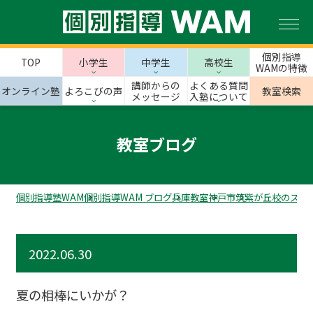
個別指導
TOP
小学生
中学生
高校生
WAMの特徴
講師からの
よくある質問
オンライン塾
よろこびの声
教室検索
メッセージ
入塾について
教室ブログ
個別指導塾WAM
個別指導WAM ブログ
兵庫教室
神戸市
筑紫が丘校のスタ
2022.06.30
夏の相棒にいかが？