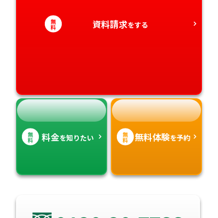
愛知県
香川県
宮崎県
無
資料請求
をする
料
愛媛県
鹿児島県
高知県
沖縄県
無
無
料金
無料体験
を知りたい
を予約
料
料