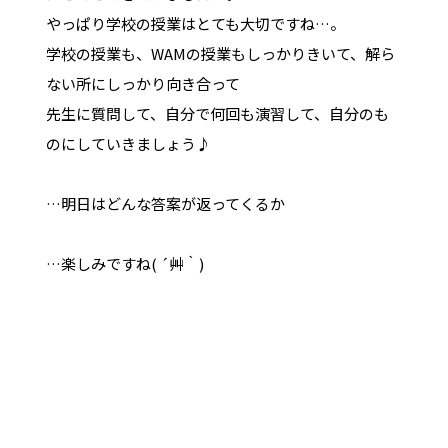
やっぱり学校の授業はとても大切ですね…。
学校の授業も、WAMの授業もしっかりきいて、解ら
ない所にしっかり向き合って
先生に質問して、自分で何回も演習して、自分のも
のにしていきましょう♪
…明日はどんな答案が返ってくるか
…楽しみですね( ´艸｀)
期末テスト、テスト返却、柏市、千葉県第三学区、
高校入試、中学生、受験の夏、自習、家庭学習、模
試、 V模擬