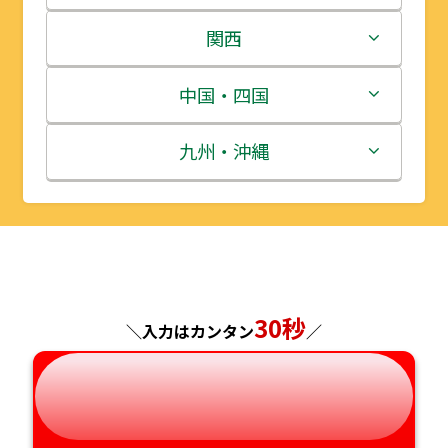
岩手県
栃木県
新潟県
関西
宮城県
群馬県
富山県
三重県
中国・四国
秋田県
埼玉県
石川県
滋賀県
鳥取県
九州・沖縄
山形県
千葉県
福井県
京都府
島根県
福岡県
福島県
東京都
山梨県
大阪府
岡山県
佐賀県
神奈川県
長野県
兵庫県
広島県
長崎県
30秒
＼入力はカンタン
／
岐阜県
奈良県
山口県
熊本県
静岡県
和歌山県
徳島県
大分県