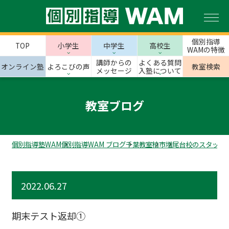
個別指導
TOP
小学生
中学生
高校生
WAMの特徴
講師からの
よくある質問
オンライン塾
よろこびの声
教室検索
メッセージ
入塾について
教室ブログ
個別指導塾WAM
個別指導WAM ブログ
千葉教室
柏市
増尾台校のスタッフ
2022.06.27
期末テスト返却①