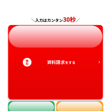
福島県
東京都
山梨県
大阪府
岡山県
佐賀県
神奈川県
長野県
兵庫県
広島県
長崎県
30秒
＼入力はカンタン
／
岐阜県
奈良県
山口県
熊本県
静岡県
和歌山県
徳島県
大分県
愛知県
香川県
宮崎県
無
資料請求
をする
料
愛媛県
鹿児島県
高知県
沖縄県