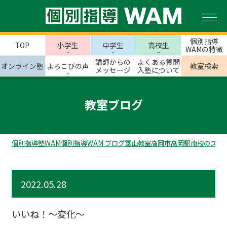
個別指導
TOP
小学生
中学生
高校生
WAMの特徴
講師からの
よくある質問
オンライン塾
よろこびの声
教室検索
メッセージ
入塾について
教室ブログ
個別指導塾WAM
個別指導WAM ブログ
富山教室
高岡市
高岡駅南校のスタ
2022.05.28
いいね！～変化～