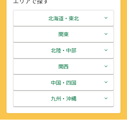
エリアで探す
北海道・東北
北海道
関東
青森県
茨城県
北陸・中部
岩手県
栃木県
新潟県
関西
宮城県
群馬県
富山県
三重県
中国・四国
秋田県
埼玉県
石川県
滋賀県
鳥取県
九州・沖縄
山形県
千葉県
福井県
京都府
島根県
福岡県