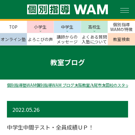
個別指導
TOP
小学生
中学生
高校生
WAMの特徴
講師からの
よくある質問
オンライン塾
よろこびの声
教室検索
メッセージ
入塾について
教室ブログ
個別指導塾WAM
個別指導WAM ブログ
大阪教室
八尾市
太田校のスタッフ
2022.05.26
中学生中間テスト・全員成績ＵＰ！