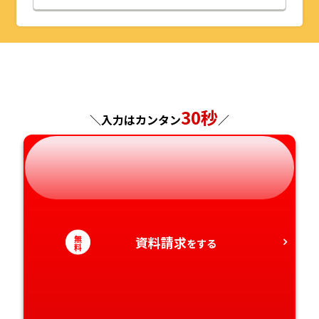
山形県
千葉県
福井県
京都府
島根県
福岡県
福島県
東京都
山梨県
大阪府
岡山県
佐賀県
神奈川県
長野県
兵庫県
広島県
長崎県
30秒
＼入力はカンタン
／
岐阜県
奈良県
山口県
熊本県
静岡県
和歌山県
徳島県
大分県
愛知県
香川県
宮崎県
無
資料請求
をする
料
愛媛県
鹿児島県
高知県
沖縄県