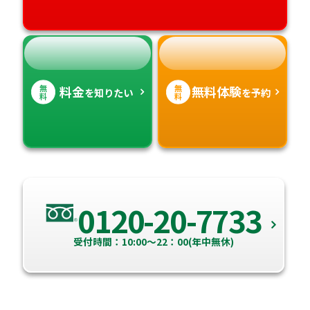
無
無
料金
無料体験
を知りたい
を予約
料
料
0120-20-7733
受付時間：10:00～22：00(年中無休)