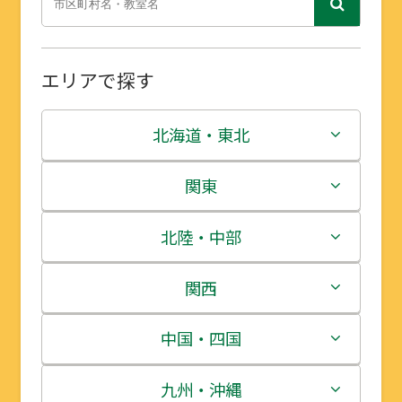
エリアで探す
北海道・東北
北海道
関東
青森県
茨城県
北陸・中部
岩手県
栃木県
新潟県
関西
宮城県
群馬県
富山県
三重県
中国・四国
秋田県
埼玉県
石川県
滋賀県
鳥取県
九州・沖縄