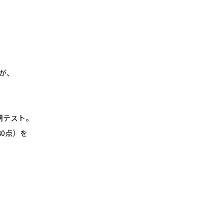
が、
期テスト。
80点）を