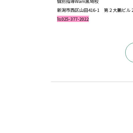
個別指導Wam黒埼校
新潟市西区山田416-1 第２大鵬ビル 2
℡025-377-2022