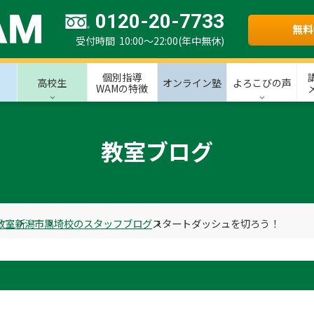
0120-20-7733
無料
受付時間 10:00～22:00(年中無休)
個別指導
高校生
オンライン塾
よろこびの声
WAMの特徴
教室ブログ
教室
新潟市
黒埼校のスタッフブログ
スタートダッシュを切ろう！