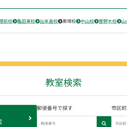
港前校
亀田東校
出来島校
黒埼校
中山校
曽野木校
山
教室検索
郵便番号で探す
市区町
索