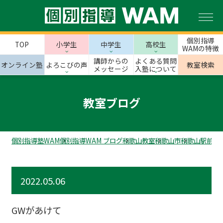
個別指導
TOP
小学生
中学生
高校生
WAMの特徴
講師からの
よくある質問
オンライン塾
よろこびの声
教室検索
メッセージ
入塾について
教室ブログ
個別指導塾WAM
個別指導WAM ブログ
和歌山教室
和歌山市
和歌山駅前校
2022.05.06
GWがあけて