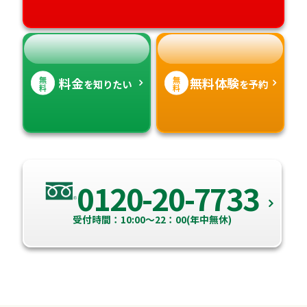
高知県
沖縄県
無
無
料金
無料体験
を知りたい
を予約
料
料
0120-20-7733
受付時間：10:00～22：00(年中無休)