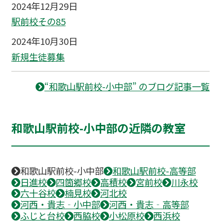
2024年12月29日
駅前校その85
2024年10月30日
新規生徒募集
“和歌山駅前校-小中部” のブログ記事一覧
和歌山駅前校-小中部の近隣の教室
和歌山駅前校-小中部
和歌山駅前校-高等部
日進校
四箇郷校
高積校
宮前校
川永校
六十谷校
楠見校
河北校
河西・貴志‐小中部
河西・貴志‐高等部
ふじと台校
西脇校
小松原校
西浜校