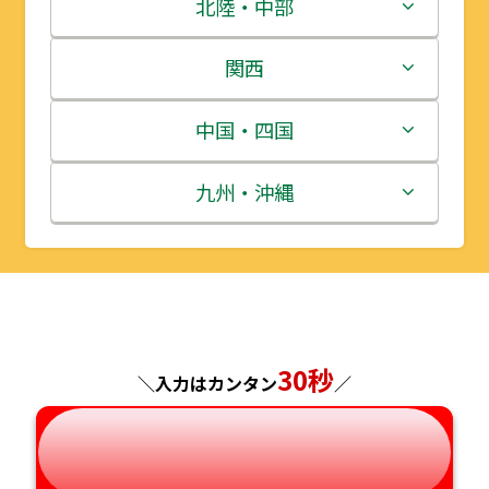
青森県
茨城県
北陸・中部
岩手県
栃木県
新潟県
関西
宮城県
群馬県
富山県
三重県
中国・四国
秋田県
埼玉県
石川県
滋賀県
鳥取県
九州・沖縄
山形県
千葉県
福井県
京都府
島根県
福岡県
福島県
東京都
山梨県
大阪府
岡山県
佐賀県
神奈川県
長野県
兵庫県
広島県
長崎県
30秒
＼入力はカンタン
／
岐阜県
奈良県
山口県
熊本県