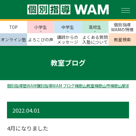
個別指導
TOP
小学生
中学生
高校生
WAMの特徴
講師からの
よくある質問
オンライン塾
よろこびの声
教室検索
メッセージ
入塾について
教室ブログ
個別指導塾WAM
個別指導WAM ブログ
和歌山教室
和歌山市
和歌山駅前校
2022.04.01
4月になりました