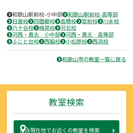
和歌山駅前校-小中部
和歌山駅前校-高等部
日進校
四箇郷校
高積校
宮前校
川永校
六十谷校
楠見校
河北校
河西・貴志‐小中部
河西・貴志‐高等部
ふじと台校
西脇校
小松原校
西浜校
和歌山市の教室一覧に戻る
教室検索
現在地で
お近くの教室を検索