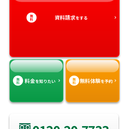
静岡県
和歌山県
徳島県
大分県
愛知県
香川県
無
資料請求
宮崎県
をする
料
愛媛県
鹿児島県
高知県
沖縄県
無
無
料金
無料体験
を知りたい
を予約
料
料