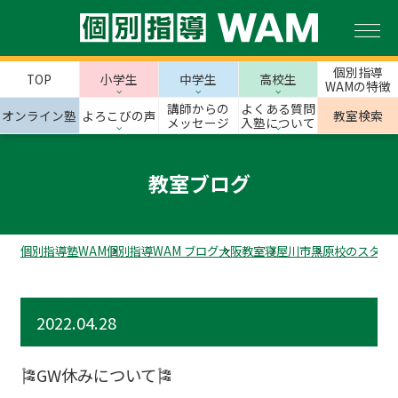
個別指導
TOP
小学生
中学生
高校生
WAMの特徴
講師からの
よくある質問
オンライン塾
よろこびの声
教室検索
メッセージ
入塾について
教室ブログ
個別指導塾WAM
個別指導WAM ブログ
大阪教室
寝屋川市
黒原校のスタッ
2022.04.28
🎏GW休みについて🎏