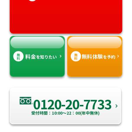
香川県
宮崎県
愛媛県
鹿児島県
高知県
沖縄県
無
無
料金
無料体験
を知りたい
を予約
料
料
0120-20-7733
受付時間：10:00～22：00(年中無休)