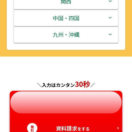
新潟県
関西
宮城県
群馬県
富山県
三重県
中国・四国
秋田県
埼玉県
石川県
滋賀県
鳥取県
九州・沖縄
山形県
千葉県
福井県
京都府
島根県
福岡県
福島県
東京都
山梨県
大阪府
岡山県
佐賀県
神奈川県
30秒
長野県
兵庫県
広島県
長崎県
＼入力はカンタン
／
岐阜県
奈良県
山口県
熊本県
静岡県
和歌山県
徳島県
大分県
無
資料請求
をする
料
愛知県