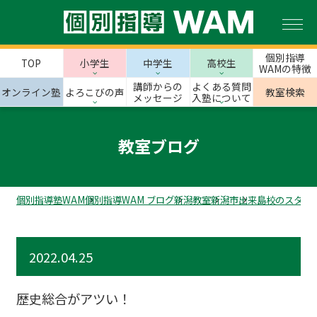
個別指導
TOP
小学生
中学生
高校生
WAMの特徴
講師からの
よくある質問
オンライン塾
よろこびの声
教室検索
メッセージ
入塾について
教室ブログ
個別指導塾WAM
個別指導WAM ブログ
新潟教室
新潟市
出来島校のスタッ
2022.04.25
歴史総合がアツい！