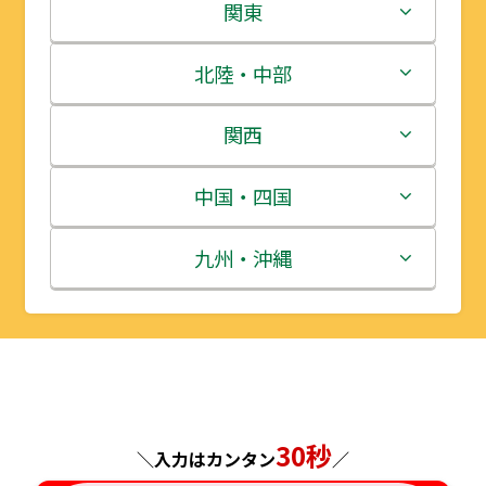
北海道
関東
青森県
茨城県
北陸・中部
岩手県
栃木県
新潟県
関西
宮城県
群馬県
富山県
三重県
中国・四国
秋田県
埼玉県
石川県
滋賀県
鳥取県
九州・沖縄
山形県
千葉県
福井県
京都府
島根県
福岡県
福島県
東京都
山梨県
大阪府
岡山県
佐賀県
神奈川県
長野県
兵庫県
広島県
長崎県
30秒
＼入力はカンタン
／