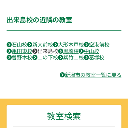
出来島校の近隣の教室
石山校
新大前校
大形木戸校
空港前校
亀田東校
出来島校
黒埼校
中山校
曽野木校
山の下校
紫竹山校
葛塚校
新潟市の教室一覧に戻る
教室検索