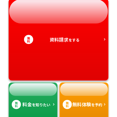
岐阜県
奈良県
山口県
熊本県
静岡県
和歌山県
徳島県
大分県
愛知県
香川県
宮崎県
無
資料請求
をする
料
愛媛県
鹿児島県
高知県
沖縄県
無
無
料金
無料体験
を知りたい
を予約
料
料