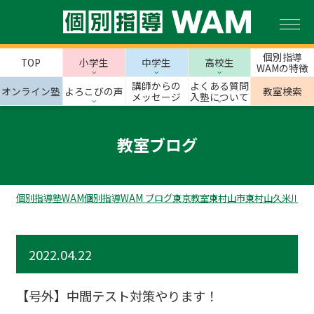
個別指導
TOP
小学生
中学生
高校生
WAMの特徴
講師からの
よくある質問
オンライン塾
よろこびの声
教室検索
メッセージ
入塾について
教室ブログ
個別指導塾WAM
個別指導WAM ブログ
東京教室
東村山市
東村山久米川校
2022.04.22
【号外】中間テスト対策やります！