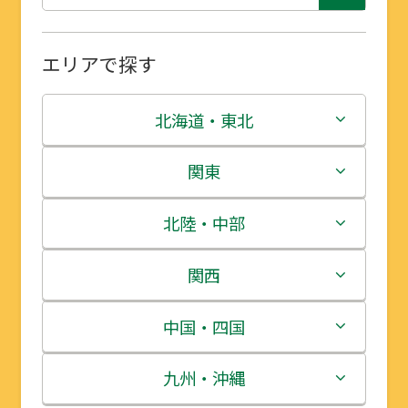
エリアで探す
北海道・東北
北海道
関東
青森県
茨城県
北陸・中部
岩手県
栃木県
新潟県
関西
宮城県
群馬県
富山県
三重県
中国・四国
秋田県
埼玉県
石川県
滋賀県
鳥取県
九州・沖縄