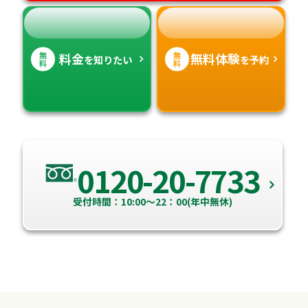
無
無
料金
無料体験
を知りたい
を予約
料
料
0120-20-7733
受付時間：10:00～22：00(年中無休)