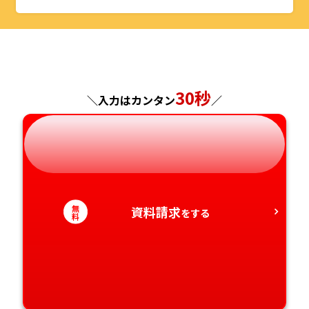
山形県
千葉県
福井県
京都府
島根県
福岡県
福島県
東京都
山梨県
大阪府
岡山県
佐賀県
神奈川県
長野県
兵庫県
広島県
長崎県
30秒
＼入力はカンタン
／
岐阜県
奈良県
山口県
熊本県
静岡県
和歌山県
徳島県
大分県
愛知県
香川県
宮崎県
無
資料請求
をする
料
愛媛県
鹿児島県
高知県
沖縄県