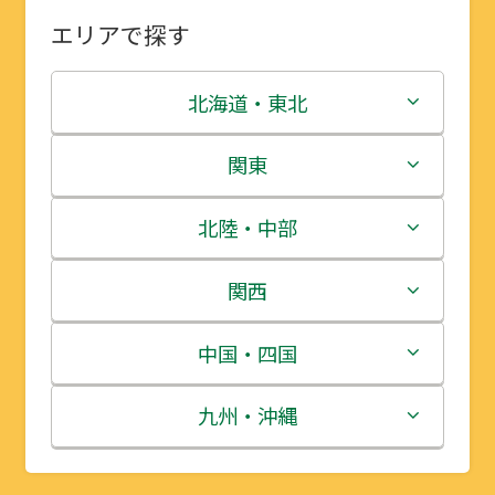
エリアで探す
北海道・東北
北海道
関東
青森県
茨城県
北陸・中部
岩手県
栃木県
新潟県
関西
宮城県
群馬県
富山県
三重県
中国・四国
秋田県
埼玉県
石川県
滋賀県
鳥取県
九州・沖縄
山形県
千葉県
福井県
京都府
島根県
福岡県