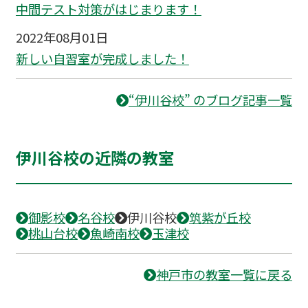
中間テスト対策がはじまります！
2022年08月01日
新しい自習室が完成しました！
“伊川谷校” のブログ記事一覧
伊川谷校の近隣の教室
御影校
名谷校
伊川谷校
筑紫が丘校
桃山台校
魚崎南校
玉津校
神戸市の教室一覧に戻る