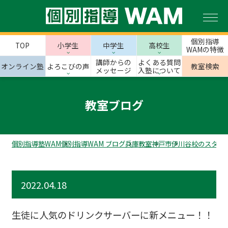
個別指導
TOP
小学生
中学生
高校生
WAMの特徴
講師からの
よくある質問
オンライン塾
よろこびの声
教室検索
メッセージ
入塾について
教室ブログ
個別指導塾WAM
個別指導WAM ブログ
兵庫教室
神戸市
伊川谷校のスタッ
2022.04.18
生徒に人気のドリンクサーバーに新メニュー！！