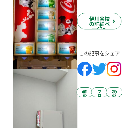
伊川谷校
の詳細ペ
ージへ
この記事をシェア
前
ブ
次
の
ロ
の
記
グ
記
事
一
事
へ
覧
へ
へ