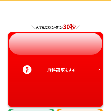
福島県
東京都
山梨県
大阪府
岡山県
佐賀県
神奈川県
長野県
兵庫県
広島県
長崎県
30秒
＼入力はカンタン
／
岐阜県
奈良県
山口県
熊本県
静岡県
和歌山県
徳島県
大分県
愛知県
香川県
宮崎県
無
資料請求
をする
料
愛媛県
鹿児島県
高知県
沖縄県