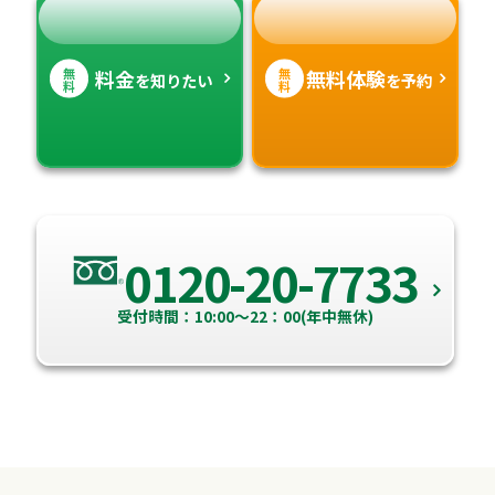
無
無
料金
無料体験
を知りたい
を予約
料
料
0120-20-7733
受付時間：10:00～22：00(年中無休)