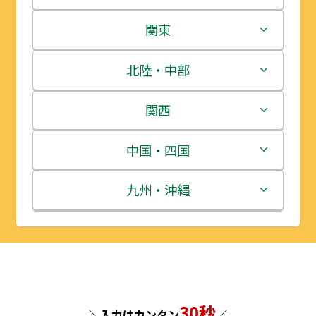
北海道
関東
青森県
茨城県
北陸・中部
岩手県
栃木県
新潟県
関西
宮城県
群馬県
富山県
三重県
中国・四国
秋田県
埼玉県
石川県
滋賀県
鳥取県
九州・沖縄
山形県
千葉県
福井県
京都府
島根県
福岡県
福島県
東京都
山梨県
大阪府
岡山県
佐賀県
神奈川県
長野県
兵庫県
広島県
長崎県
30秒
＼入力はカンタン
／