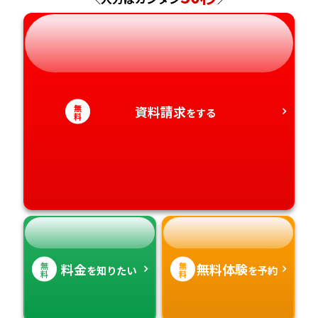
岐阜県
奈良県
山口県
熊本県
静岡県
和歌山県
徳島県
大分県
愛知県
香川県
宮崎県
無
資料請求
をする
料
愛媛県
鹿児島県
高知県
沖縄県
無
無
料金
無料体験
を知りたい
を予約
料
料