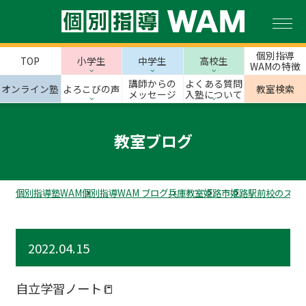
個別指導
TOP
小学生
中学生
高校生
WAMの特徴
講師からの
よくある質問
オンライン塾
よろこびの声
教室検索
メッセージ
入塾について
教室ブログ
個別指導塾WAM
個別指導WAM ブログ
兵庫教室
姫路市
姫路駅前校のスタ
2022.04.15
自立学習ノート📒