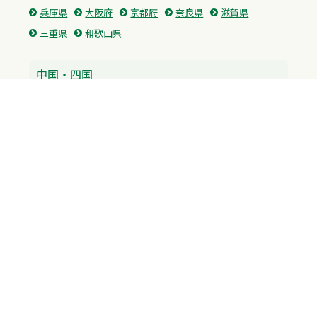
兵庫県
大阪府
京都府
奈良県
滋賀県
三重県
和歌山県
中国・四国
広島県
香川県
愛媛県
徳島県
九州・沖縄
福岡県
佐賀県
長崎県
熊本県
沖縄県
プライバシーポリシー
H.M.GROUP
WAMからのお知らせ
サイトマップ
自習室利用申込
成績保証制度 利用申込