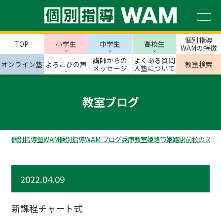
個別指導
TOP
小学生
中学生
高校生
WAMの特徴
講師からの
よくある質問
オンライン塾
よろこびの声
教室検索
メッセージ
入塾について
教室ブログ
個別指導塾WAM
個別指導WAM ブログ
兵庫教室
姫路市
姫路駅前校のスタ
2022.04.09
新課程チャート式