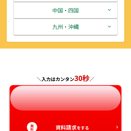
宮城県
群馬県
富山県
三重県
中国・四国
秋田県
埼玉県
石川県
滋賀県
鳥取県
九州・沖縄
山形県
千葉県
福井県
京都府
島根県
福岡県
福島県
東京都
山梨県
大阪府
岡山県
佐賀県
神奈川県
長野県
兵庫県
広島県
長崎県
30秒
＼入力はカンタン
／
岐阜県
奈良県
山口県
熊本県
静岡県
和歌山県
徳島県
大分県
愛知県
香川県
宮崎県
無
資料請求
をする
料