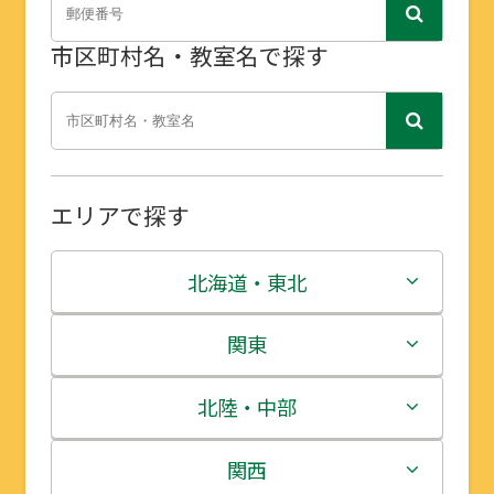
市区町村名・教室名で探す
エリアで探す
北海道・東北
北海道
関東
青森県
茨城県
北陸・中部
岩手県
栃木県
新潟県
関西