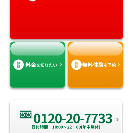
愛媛県
鹿児島県
高知県
沖縄県
無
無
料金
無料体験
を知りたい
を予約
料
料
0120-20-7733
受付時間：10:00～22：00(年中無休)