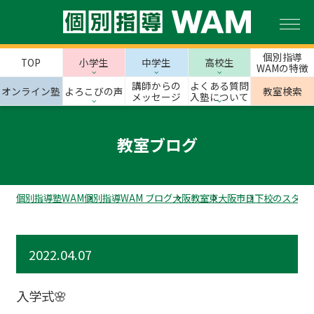
個別指導
TOP
小学生
中学生
高校生
WAMの特徴
講師からの
よくある質問
オンライン塾
よろこびの声
教室検索
メッセージ
入塾について
教室ブログ
個別指導塾WAM
個別指導WAM ブログ
大阪教室
東大阪市
日下校のスタッ
2022.04.07
入学式🌸