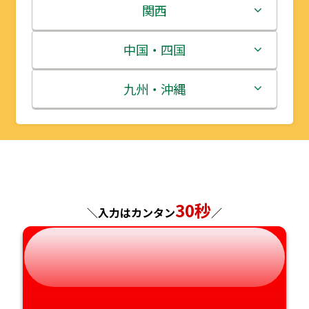
岩手県
栃木県
新潟県
関西
宮城県
群馬県
富山県
三重県
中国・四国
秋田県
埼玉県
石川県
滋賀県
鳥取県
九州・沖縄
山形県
千葉県
福井県
京都府
島根県
福岡県
福島県
東京都
山梨県
大阪府
岡山県
佐賀県
神奈川県
長野県
兵庫県
広島県
長崎県
30秒
＼入力はカンタン
／
岐阜県
奈良県
山口県
熊本県
静岡県
和歌山県
徳島県
大分県