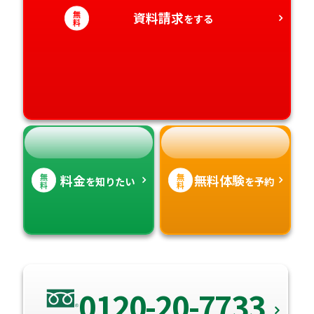
愛知県
香川県
宮崎県
無
資料請求
をする
料
愛媛県
鹿児島県
高知県
沖縄県
無
無
料金
無料体験
を知りたい
を予約
料
料
0120-20-7733