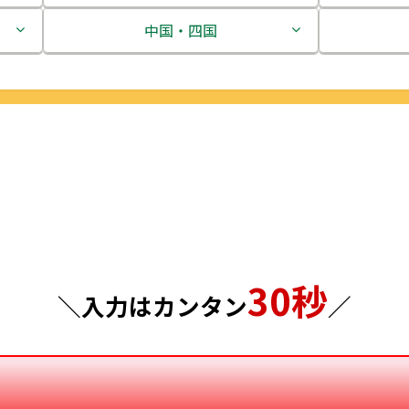
茨城県
中国・四国
栃木県
鳥取県
群馬県
島根県
埼玉県
岡山県
千葉県
広島県
東京都
山口県
30秒
神奈川県
徳島県
＼入力はカンタン
／
香川県
愛媛県