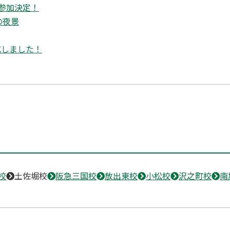
参加決定！
の夜景
成しました！
校
土佐堀校
阪急三国校
放出東校
小松校
沢之町校
南