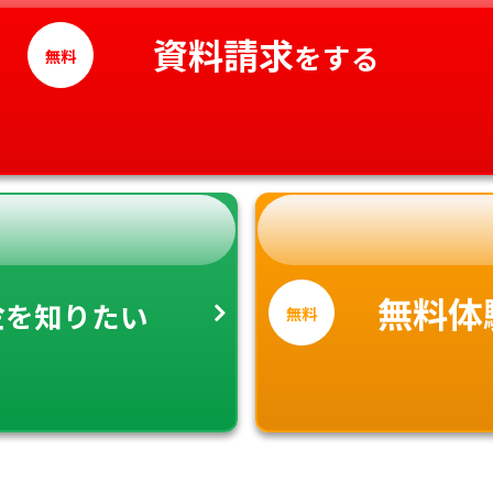
高知県
資料請求
をする
無料
金
無料体
を知りたい
無料