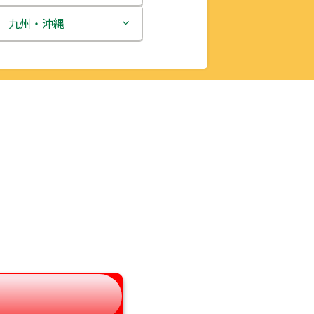
新潟県
九州・沖縄
富山県
福岡県
石川県
佐賀県
福井県
長崎県
山梨県
熊本県
長野県
大分県
岐阜県
宮崎県
静岡県
鹿児島県
愛知県
沖縄県