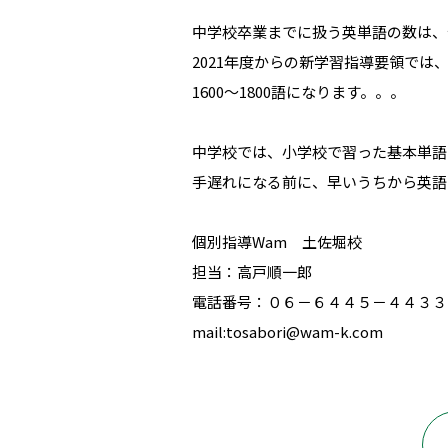
中学校卒業までに扱う英単語の数は、今
2021年度からの新学習指導要領では、
1600〜1800語になります。。。
中学校では、小学校で習った基本単語
手遅れになる前に、早いうちから英語
個別指導Wam 土佐堀校
担当：高戸順一郎
電話番号：０６－６４４５－４４３３
mail:tosabori@wam-k.com