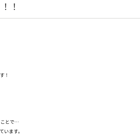
ト！！
す！
たことで…
ています。