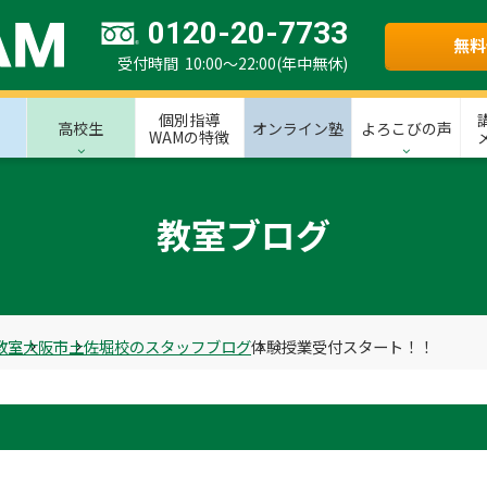
0120-20-7733
無料
受付時間 10:00～22:00(年中無休)
個別指導
高校生
オンライン塾
よろこびの声
WAMの特徴
教室ブログ
教室
大阪市
土佐堀校のスタッフブログ
体験授業受付スタート！！