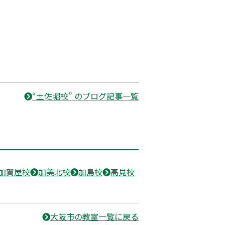
“土佐堀校” のブログ記事一覧
加賀屋校
加美北校
加島校
高見校
大阪市の教室一覧に戻る