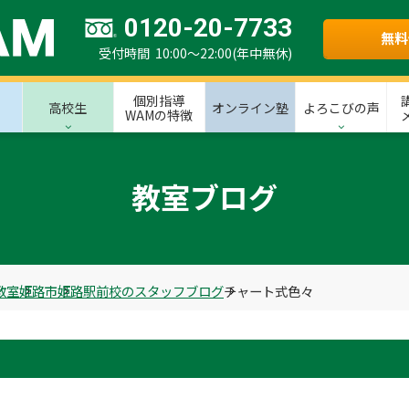
0120-20-7733
無料
受付時間 10:00～22:00(年中無休)
個別指導
高校生
オンライン塾
よろこびの声
WAMの特徴
教室ブログ
教室
姫路市
姫路駅前校のスタッフブログ
チャート式色々