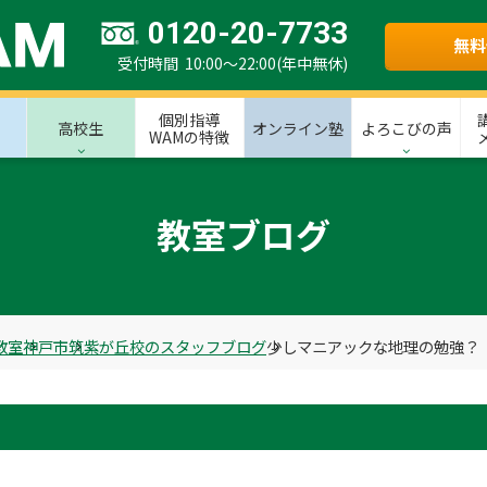
0120-20-7733
無料
受付時間 10:00～22:00(年中無休)
個別指導
高校生
オンライン塾
よろこびの声
WAMの特徴
教室ブログ
教室
神戸市
筑紫が丘校のスタッフブログ
少しマニアックな地理の勉強？