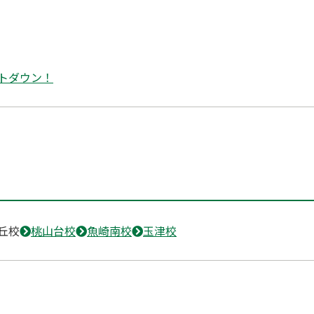
トダウン！
丘校
桃山台校
魚崎南校
玉津校