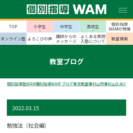
個別指導
TOP
小学生
中学生
高校生
WAMの特徴
講師からの
よくある質問
オンライン塾
よろこびの声
教室検索
メッセージ
入塾について
教室ブログ
個別指導塾WAM
個別指導WAM ブログ
東京教室
東村山市
東村山久米川校
2022.03.15
勉強法（社会編）