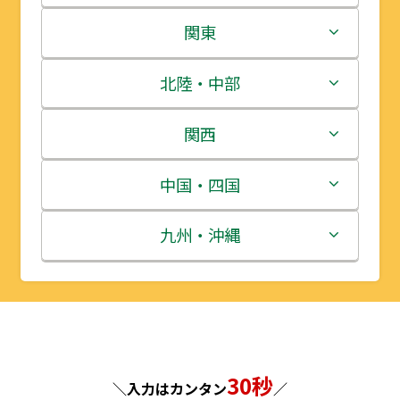
北海道
関東
青森県
茨城県
北陸・中部
岩手県
栃木県
新潟県
関西
宮城県
群馬県
富山県
三重県
中国・四国
秋田県
埼玉県
石川県
滋賀県
鳥取県
九州・沖縄
山形県
千葉県
福井県
京都府
島根県
福岡県
福島県
東京都
山梨県
大阪府
岡山県
佐賀県
神奈川県
長野県
兵庫県
30秒
広島県
長崎県
＼入力はカンタン
／