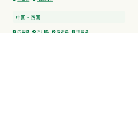
中国・四国
広島県
香川県
愛媛県
徳島県
九州・沖縄
福岡県
佐賀県
長崎県
熊本県
沖縄県
プライバシーポリシー
H.M.GROUP
WAMからのお知らせ
サイトマップ
自習室利用申込
成績保証制度 利用申込