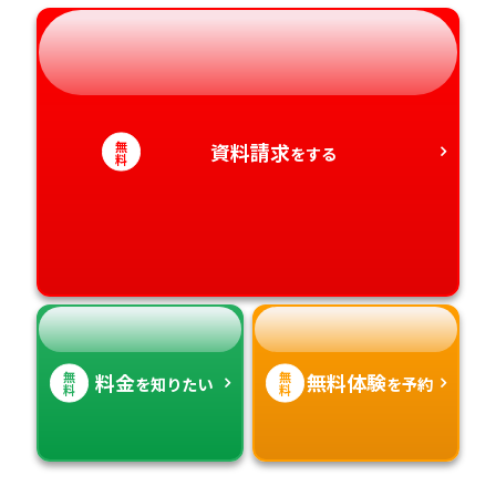
岐阜県
奈良県
山口県
熊本県
静岡県
和歌山県
徳島県
大分県
無
資料請求
をする
愛知県
香川県
宮崎県
料
愛媛県
鹿児島県
高知県
沖縄県
無
無
料金
無料体験
を知りたい
を予約
料
料