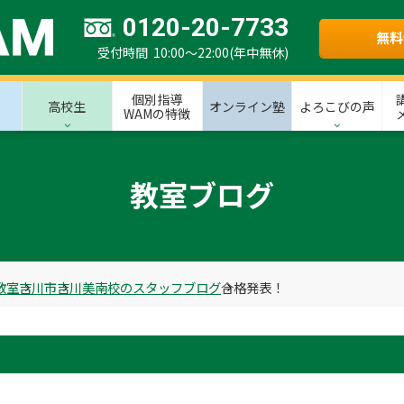
0120-20-7733
無料
受付時間 10:00～22:00(年中無休)
個別指導
高校生
オンライン塾
よろこびの声
WAMの特徴
教室ブログ
教室
吉川市
吉川美南校のスタッフブログ
合格発表！