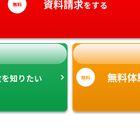
資料請求
をする
無料
金
無料体
を知りたい
無料