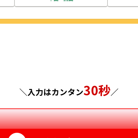
栃木県
鳥取県
群馬県
島根県
埼玉県
岡山県
千葉県
広島県
東京都
山口県
30秒
神奈川県
徳島県
＼入力はカンタン
／
香川県
愛媛県
高知県