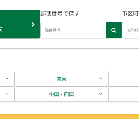
郵便番号で探す
市区町
索
関東
茨城県
中国・四国
栃木県
鳥取県
群馬県
島根県
埼玉県
岡山県