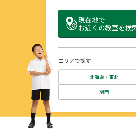
現在地で
お近くの教室を検
エリアで探す
北海道・東北
北海道
関西
青森県
三重県
岩手県
滋賀県
宮城県
京都府