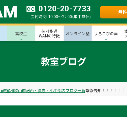
0120-20-7733
無料
受付時間 10:00～22:00(年中無休)
個別指導
高校生
オンライン塾
よろこびの声
WAMの特徴
教室ブログ
山教室
和歌山市
河西・貴志‐小中部のブログ一覧
緊急告知！！！！！！