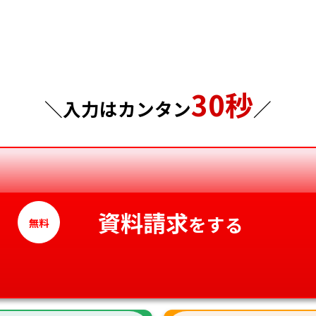
千葉県
広島県
東京都
山口県
30秒
神奈川県
徳島県
＼入力はカンタン
／
香川県
愛媛県
高知県
資料請求
をする
無料