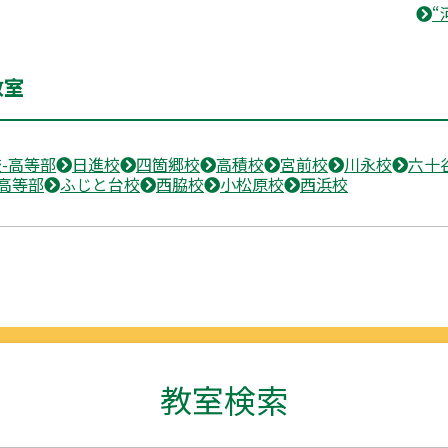
“
教室
-高等部
日進校
四箇郷校
高積校
宮前校
川永校
六十
高等部
ふじと台校
西脇校
小松原校
西浜校
教室検索