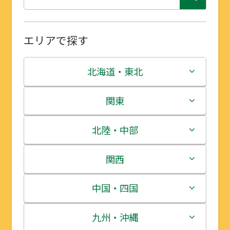
エリアで探す
北海道・東北
北海道
関東
青森県
茨城県
北陸・中部
岩手県
栃木県
新潟県
関西
宮城県
群馬県
富山県
三重県
中国・四国
秋田県
埼玉県
石川県
滋賀県
鳥取県
九州・沖縄