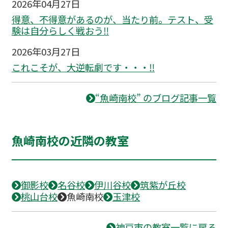
2026年04月27日
得意、不得意があるのが、当たり前。テスト、受
験は自分らしく戦おう‼
2026年03月27日
これこそが、大逆転劇です・・・‼
“魚崎南校” のブログ記事一覧
魚崎南校の近隣の教室
御影校
名谷校
伊川谷校
筑紫が丘校
桃山台校
魚崎南校
玉津校
神戸市の教室一覧に戻る