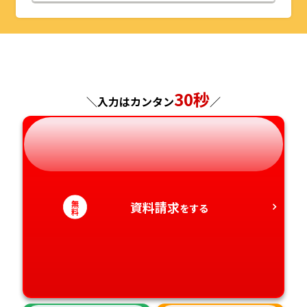
山形県
千葉県
福井県
京都府
島根県
福岡県
福島県
東京都
山梨県
大阪府
岡山県
佐賀県
神奈川県
長野県
兵庫県
広島県
30秒
長崎県
＼入力はカンタン
／
岐阜県
奈良県
山口県
熊本県
静岡県
和歌山県
徳島県
大分県
無
資料請求
愛知県
をする
香川県
宮崎県
料
愛媛県
鹿児島県
高知県
沖縄県