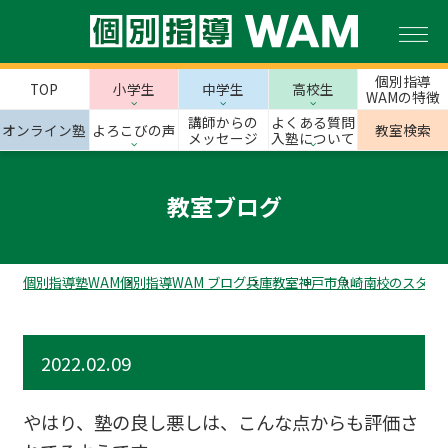
個別指導
TOP
小学生
中学生
高校生
WAMの特徴
講師からの
よくある質問
オンライン塾
よろこびの声
教室検索
メッセージ
入塾について
教室ブログ
個別指導塾WAM
個別指導WAM ブログ
兵庫教室
神戸市
魚崎南校のスタッ
2022.02.09
やはり、塾の良し悪しは、こんな点からも評価さ