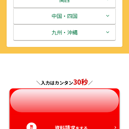
宮城県
群馬県
富山県
三重県
中国・四国
秋田県
埼玉県
石川県
滋賀県
鳥取県
九州・沖縄
山形県
千葉県
福井県
京都府
島根県
福岡県
福島県
東京都
山梨県
大阪府
岡山県
佐賀県
神奈川県
長野県
兵庫県
広島県
長崎県
30秒
＼入力はカンタン
／
岐阜県
奈良県
山口県
熊本県
静岡県
和歌山県
徳島県
大分県
愛知県
無
資料請求
香川県
宮崎県
をする