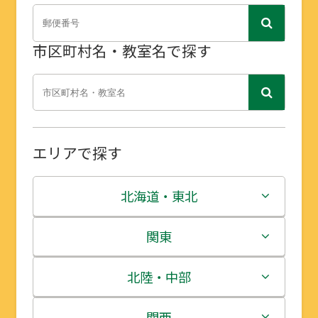
市区町村名・教室名で探す
エリアで探す
北海道・東北
北海道
関東
青森県
茨城県
北陸・中部
岩手県
栃木県
新潟県
関西