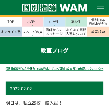
個別指導
TOP
小学生
中学生
高校生
WAMの特徴
講師からの
よくある質問
オンライン塾
よろこびの声
教室検索
メッセージ
入塾について
教室ブログ
個別指導塾WAM
個別指導WAM ブログ
富山教室
富山市
堀川校のスタッフ
2022.02.02
明日は、私立高校一般入試！