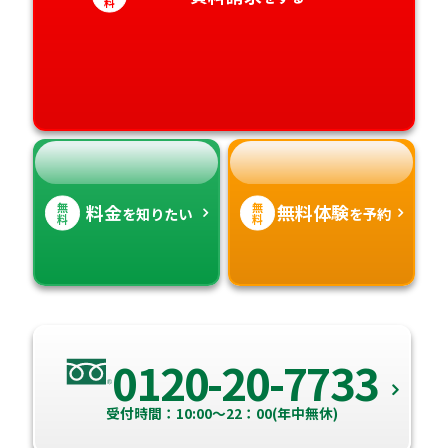
料
愛媛県
鹿児島県
高知県
沖縄県
無
無
料金
無料体験
を知りたい
を予約
料
料
0120-20-7733
受付時間：10:00～22：00(年中無休)