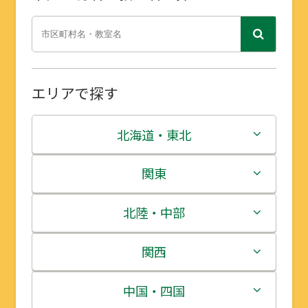
エリアで探す
北海道・東北
北海道
関東
青森県
茨城県
北陸・中部
岩手県
栃木県
新潟県
関西
宮城県
群馬県
富山県
三重県
中国・四国