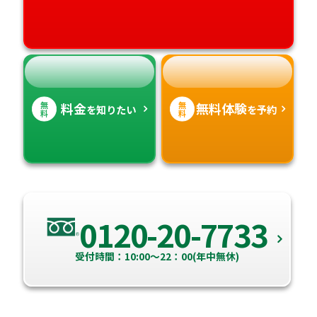
高知県
沖縄県
無
無
料金
無料体験
を知りたい
を予約
料
料
0120-20-7733
受付時間：10:00～22：00(年中無休)