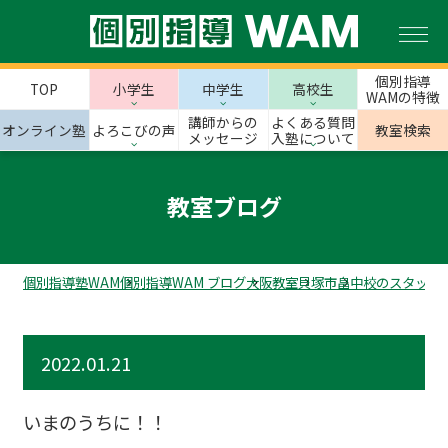
個別指導
TOP
小学生
中学生
高校生
WAMの特徴
講師からの
よくある質問
オンライン塾
よろこびの声
教室検索
メッセージ
入塾について
教室ブログ
個別指導塾WAM
個別指導WAM ブログ
大阪教室
貝塚市
畠中校のスタッフ
2022.01.21
いまのうちに！！