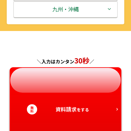
秋田県
埼玉県
石川県
滋賀県
鳥取県
九州・沖縄
山形県
千葉県
福井県
京都府
島根県
福岡県
福島県
東京都
山梨県
大阪府
岡山県
佐賀県
神奈川県
長野県
兵庫県
広島県
長崎県
30秒
＼入力はカンタン
／
岐阜県
奈良県
山口県
熊本県
静岡県
和歌山県
徳島県
大分県
愛知県
香川県
宮崎県
無
資料請求
をする
料
愛媛県
鹿児島県