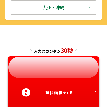
秋田県
埼玉県
石川県
滋賀県
鳥取県
九州・沖縄
山形県
千葉県
福井県
京都府
島根県
福岡県
福島県
東京都
山梨県
大阪府
岡山県
佐賀県
神奈川県
長野県
兵庫県
広島県
長崎県
30秒
＼入力はカンタン
／
岐阜県
奈良県
山口県
熊本県
静岡県
和歌山県
徳島県
大分県
愛知県
香川県
宮崎県
無
資料請求
をする
料
愛媛県
鹿児島県