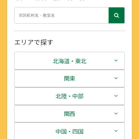
エリアで探す
北海道・東北
北海道
関東
青森県
茨城県
北陸・中部
岩手県
栃木県
新潟県
関西
宮城県
群馬県
富山県
三重県
中国・四国