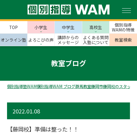
個別指導
TOP
小学生
中学生
高校生
WAMの特徴
講師からの
よくある質問
オンライン塾
よろこびの声
教室検索
メッセージ
入塾について
教室ブログ
個別指導塾WAM
個別指導WAM ブログ
群馬教室
藤岡市
藤岡校のスタッフ
2022.01.08
【藤岡校】準備は整った！！