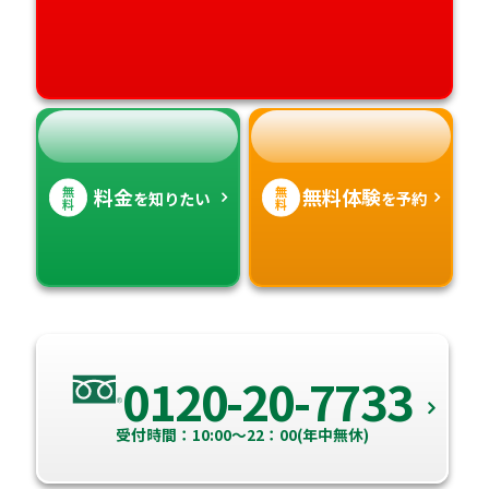
高知県
沖縄県
無
無
料金
無料体験
を知りたい
を予約
料
料
0120-20-7733
受付時間：10:00～22：00(年中無休)