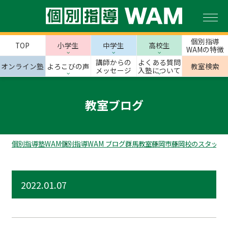
個別指導
TOP
小学生
中学生
高校生
WAMの特徴
講師からの
よくある質問
オンライン塾
よろこびの声
教室検索
メッセージ
入塾について
教室ブログ
個別指導塾WAM
個別指導WAM ブログ
群馬教室
藤岡市
藤岡校のスタッフ
2022.01.07