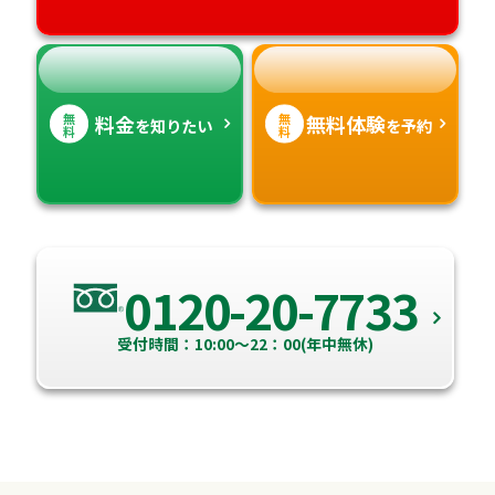
高知県
沖縄県
無
無
料金
無料体験
を知りたい
を予約
料
料
0120-20-7733
受付時間：10:00～22：00(年中無休)