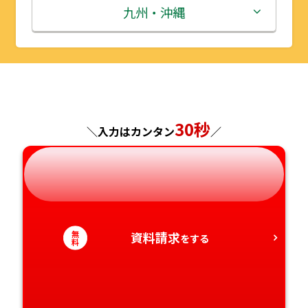
秋田県
埼玉県
石川県
滋賀県
鳥取県
九州・沖縄
山形県
千葉県
福井県
京都府
島根県
福岡県
福島県
東京都
山梨県
大阪府
岡山県
佐賀県
神奈川県
長野県
兵庫県
広島県
長崎県
30秒
＼入力はカンタン
／
岐阜県
奈良県
山口県
熊本県
静岡県
和歌山県
徳島県
大分県
無
資料請求
愛知県
香川県
をする
宮崎県
料
愛媛県
鹿児島県