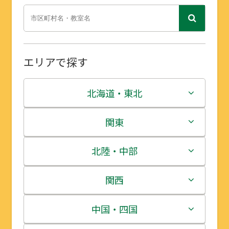
エリアで探す
北海道・東北
北海道
関東
青森県
茨城県
北陸・中部
岩手県
栃木県
新潟県
関西
宮城県
群馬県
富山県
三重県
中国・四国