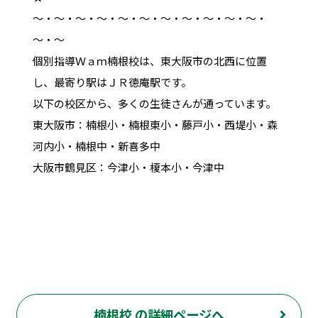
～・～・～・～・～・～・～・～・～・～・～・
～・～
個別指導Ｗａｍ楠根校は、東大阪市の北西に位置
し、最寄り駅はＪＲ徳庵駅です。
以下の校区から、多くの生徒さんが通っています。
東大阪市：楠根小・楠根東小・藤戸小・西堤小・森
河内小・楠根中・新喜多中
大阪市鶴見区：今津小・榎本小・今津中
楠根校 の詳細ページへ