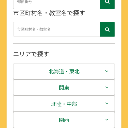
市区町村名・教室名で探す
エリアで探す
北海道・東北
北海道
関東
青森県
茨城県
北陸・中部
岩手県
栃木県
新潟県
関西