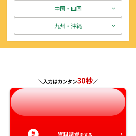
宮城県
群馬県
富山県
三重県
中国・四国
秋田県
埼玉県
石川県
滋賀県
鳥取県
九州・沖縄
山形県
千葉県
福井県
京都府
島根県
福岡県
福島県
東京都
山梨県
大阪府
岡山県
佐賀県
神奈川県
長野県
兵庫県
広島県
長崎県
30秒
＼入力はカンタン
／
岐阜県
奈良県
山口県
熊本県
静岡県
和歌山県
徳島県
大分県
愛知県
香川県
宮崎県
無
資料請求
をする