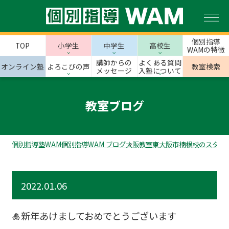
個別指導
TOP
小学生
中学生
高校生
WAMの特徴
講師からの
よくある質問
オンライン塾
よろこびの声
教室検索
メッセージ
入塾について
教室ブログ
個別指導塾WAM
個別指導WAM ブログ
大阪教室
東大阪市
楠根校のスタッ
2022.01.06
🎍新年あけましておめでとうございます