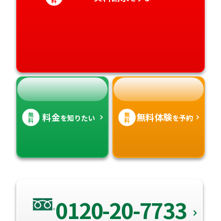
料
愛媛県
鹿児島県
高知県
沖縄県
無
無
料金
無料体験
を知りたい
を予約
料
料
0120-20-7733