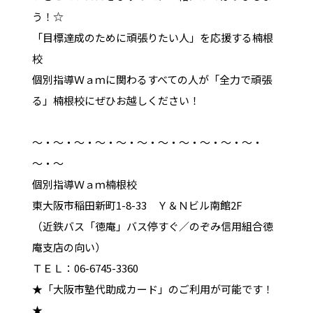
う！☆
「目標達成のために頑張りたい人」を応援する楠根
校
個別指導Ｗａｍに関わるすべての人が「全力で頑張
る」楠根校にぜひお越しください！
～・～・～・～・～・～・～・～・～・～・～・
～・～
個別指導Ｗａｍ楠根校
東大阪市稲田新町1-8-33 Ｙ＆Ｎビル南館2F
（近鉄バス「徳庵」バス停すぐ／のぞみ信用組合徳
庵支店の向い）
ＴＥＬ：06-6745-3360
★「大阪市塾代助成カード」のご利用が可能です！
★