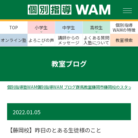
個別指導
TOP
小学生
中学生
高校生
WAMの特徴
講師からの
よくある質問
オンライン塾
よろこびの声
教室検索
メッセージ
入塾について
教室ブログ
個別指導塾WAM
個別指導WAM ブログ
群馬教室
藤岡市
藤岡校のスタッフ
2022.01.05
【藤岡校】昨日のとある生徒様のこと