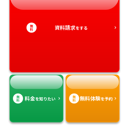
静岡県
和歌山県
徳島県
大分県
愛知県
香川県
宮崎県
無
資料請求
をする
料
愛媛県
鹿児島県
高知県
沖縄県
無
無
料金
無料体験
を知りたい
を予約
料
料