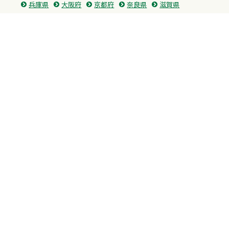
兵庫県
大阪府
京都府
奈良県
滋賀県
三重県
和歌山県
中国・四国
広島県
香川県
愛媛県
徳島県
九州・沖縄
福岡県
佐賀県
長崎県
熊本県
沖縄県
プライバシーポリシー
H.M.GROUP
WAMからのお知らせ
サイトマップ
自習室利用申込
成績保証制度 利用申込