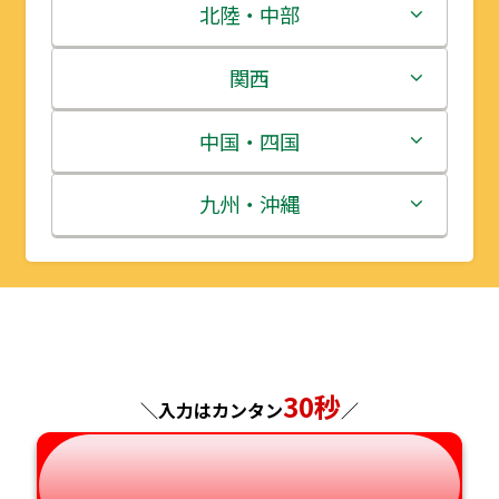
青森県
茨城県
北陸・中部
岩手県
栃木県
新潟県
関西
宮城県
群馬県
富山県
三重県
中国・四国
秋田県
埼玉県
石川県
滋賀県
鳥取県
九州・沖縄
山形県
千葉県
福井県
京都府
島根県
福岡県
福島県
東京都
山梨県
大阪府
岡山県
佐賀県
神奈川県
長野県
兵庫県
広島県
長崎県
30秒
＼入力はカンタン
／
岐阜県
奈良県
山口県
熊本県