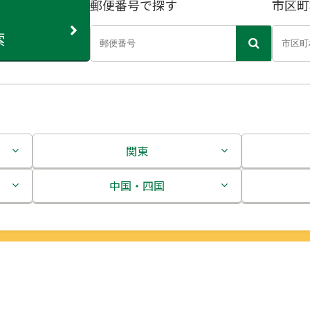
郵便番号で探す
市区町
索
関東
茨城県
中国・四国
栃木県
鳥取県
群馬県
島根県
埼玉県
岡山県