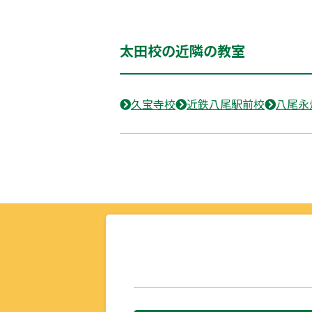
太田校の近隣の教室
久宝寺校
近鉄八尾駅前校
八尾永