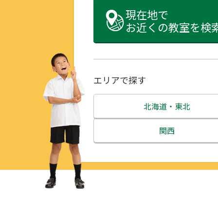
現在地で
お近くの教室を検
エリアで探す
北海道・東北
北海道
関西
青森県
三重県
岩手県
滋賀県
宮城県
京都府