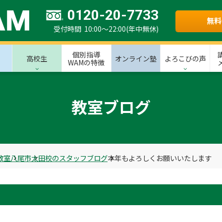
0120-20-7733
無料
受付時間 10:00～22:00(年中無休)
個別指導
高校生
オンライン塾
よろこびの声
WAMの特徴
教室ブログ
教室
八尾市
太田校のスタッフブログ
本年もよろしくお願いいたします