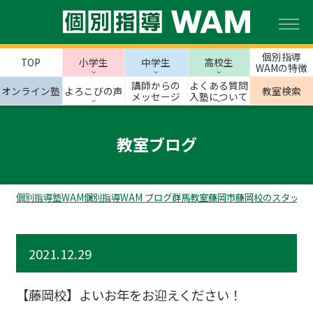
個別指導
TOP
小学生
中学生
高校生
WAMの特徴
講師からの
よくある質問
オンライン塾
よろこびの声
教室検索
メッセージ
入塾について
教室ブログ
個別指導塾WAM
個別指導WAM ブログ
群馬教室
藤岡市
藤岡校のスタッフ
2021.12.29
【藤岡校】よいお年をお迎えください！