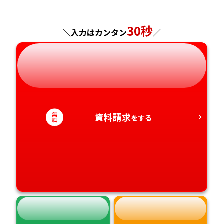
神奈川県
長野県
兵庫県
広島県
長崎県
30秒
＼入力はカンタン
／
岐阜県
奈良県
山口県
熊本県
静岡県
和歌山県
徳島県
大分県
愛知県
香川県
宮崎県
無
資料請求
をする
料
愛媛県
鹿児島県
高知県
沖縄県