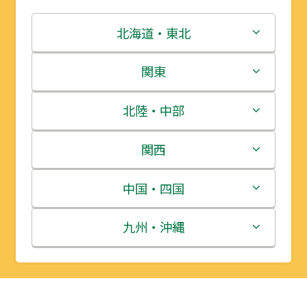
北海道・東北
北海道
関東
青森県
茨城県
北陸・中部
岩手県
栃木県
新潟県
関西
宮城県
群馬県
富山県
三重県
中国・四国
秋田県
埼玉県
石川県
滋賀県
鳥取県
九州・沖縄
山形県
千葉県
福井県
京都府
島根県
福岡県
福島県
東京都
山梨県
大阪府
岡山県
佐賀県