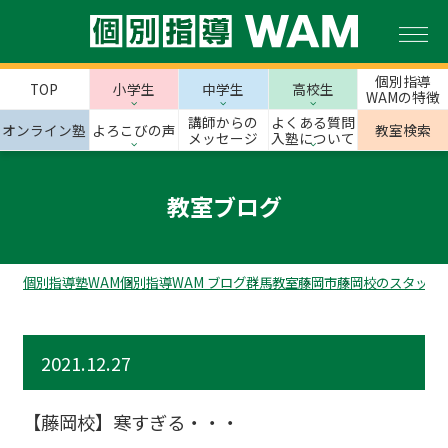
個別指導
TOP
小学生
中学生
高校生
WAMの特徴
講師からの
よくある質問
オンライン塾
よろこびの声
教室検索
メッセージ
入塾について
教室ブログ
個別指導塾WAM
個別指導WAM ブログ
群馬教室
藤岡市
藤岡校のスタッフ
2021.12.27
【藤岡校】寒すぎる・・・