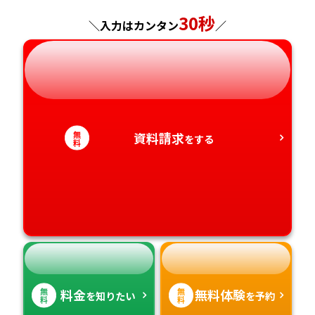
神奈川県
長野県
兵庫県
広島県
長崎県
30秒
＼入力はカンタン
／
岐阜県
奈良県
山口県
熊本県
静岡県
和歌山県
徳島県
大分県
愛知県
香川県
宮崎県
無
資料請求
をする
料
愛媛県
鹿児島県
高知県
沖縄県
無
無
料金
無料体験
を知りたい
を予約
料
料