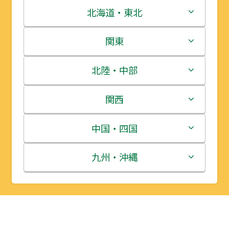
北海道・東北
北海道
関東
青森県
茨城県
北陸・中部
岩手県
栃木県
新潟県
関西
宮城県
群馬県
富山県
三重県
中国・四国
秋田県
埼玉県
石川県
滋賀県
鳥取県
九州・沖縄
山形県
千葉県
福井県
京都府
島根県
福岡県
福島県
東京都
山梨県
大阪府
岡山県
佐賀県