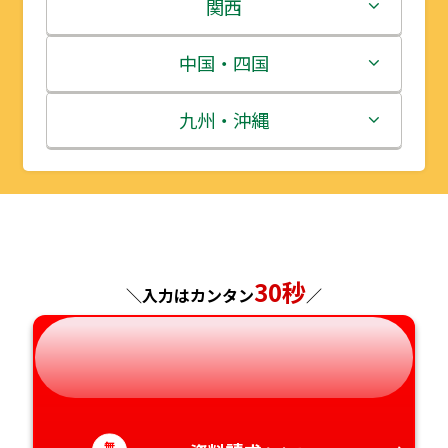
岩手県
栃木県
新潟県
関西
宮城県
群馬県
富山県
三重県
中国・四国
秋田県
埼玉県
石川県
滋賀県
鳥取県
九州・沖縄
山形県
千葉県
福井県
京都府
島根県
福岡県
福島県
東京都
山梨県
大阪府
岡山県
佐賀県
神奈川県
長野県
兵庫県
広島県
長崎県
30秒
＼入力はカンタン
／
岐阜県
奈良県
山口県
熊本県
静岡県
和歌山県
徳島県
大分県
無