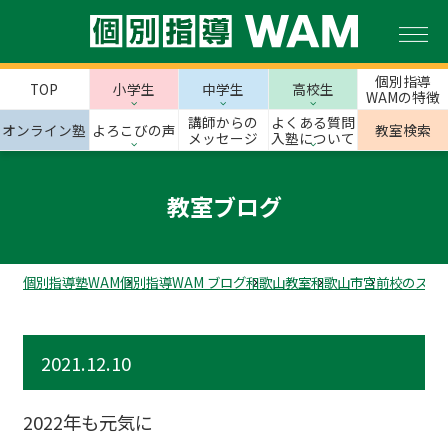
個別指導
TOP
小学生
中学生
高校生
WAMの特徴
講師からの
よくある質問
オンライン塾
よろこびの声
教室検索
メッセージ
入塾について
教室ブログ
個別指導塾WAM
個別指導WAM ブログ
和歌山教室
和歌山市
宮前校のスタ
2021.12.10
2022年も元気に