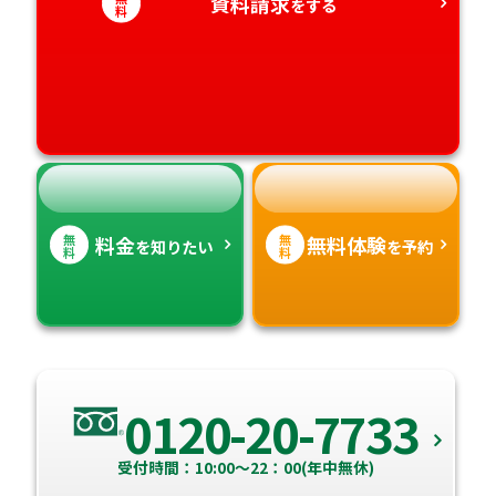
愛知県
資料請求
香川県
宮崎県
をする
料
愛媛県
鹿児島県
高知県
沖縄県
無
無
料金
無料体験
を知りたい
を予約
料
料
0120-20-7733
受付時間：10:00～22：00(年中無休)