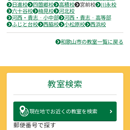
日進校
四箇郷校
高積校
宮前校
川永校
六十谷校
楠見校
河北校
河西・貴志‐小中部
河西・貴志‐高等部
ふじと台校
西脇校
小松原校
西浜校
和歌山市の教室一覧に戻る
教室検索
現在地で
お近くの教室を検索
郵便番号で探す