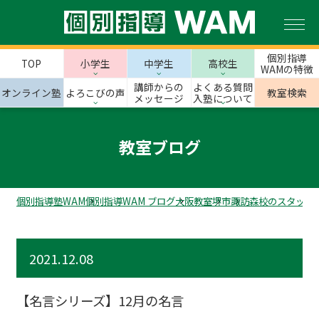
個別指導
TOP
小学生
中学生
高校生
WAMの特徴
講師からの
よくある質問
オンライン塾
よろこびの声
教室検索
メッセージ
入塾について
教室ブログ
個別指導塾WAM
個別指導WAM ブログ
大阪教室
堺市
諏訪森校のスタッフ
2021.12.08
【名言シリーズ】12月の名言