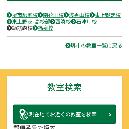
堺市駅前校
南花田校
浅香山校
東上野芝校
東上野芝-高校部
西湊校
石津川校
諏訪森校
福泉校
堺市の教室一覧に戻る
教室検索
現在地で
お近くの教室を検索
郵便番号で探す