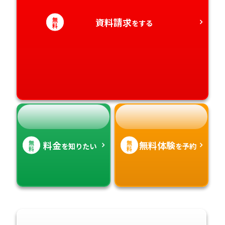
愛知県
香川県
宮崎県
無
資料請求
をする
料
愛媛県
鹿児島県
高知県
沖縄県
無
無
料金
無料体験
を知りたい
を予約
料
料