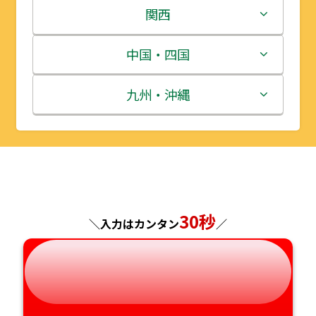
岩手県
栃木県
新潟県
関西
宮城県
群馬県
富山県
三重県
中国・四国
秋田県
埼玉県
石川県
滋賀県
鳥取県
九州・沖縄
山形県
千葉県
福井県
京都府
島根県
福岡県
福島県
東京都
山梨県
大阪府
岡山県
佐賀県
神奈川県
長野県
兵庫県
広島県
長崎県
30秒
＼入力はカンタン
／
岐阜県
奈良県
山口県
熊本県
静岡県
和歌山県
徳島県
大分県