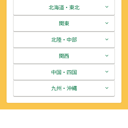
北海道・東北
北海道
関東
青森県
茨城県
北陸・中部
岩手県
栃木県
新潟県
関西
宮城県
群馬県
富山県
三重県
中国・四国
秋田県
埼玉県
石川県
滋賀県
鳥取県
九州・沖縄
山形県
千葉県
福井県
京都府
島根県
福岡県
福島県
東京都
山梨県
大阪府
岡山県
佐賀県