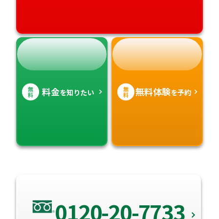
無
無
料金
無料体験
を知りたい
を予約
料
料
0120-20-7733