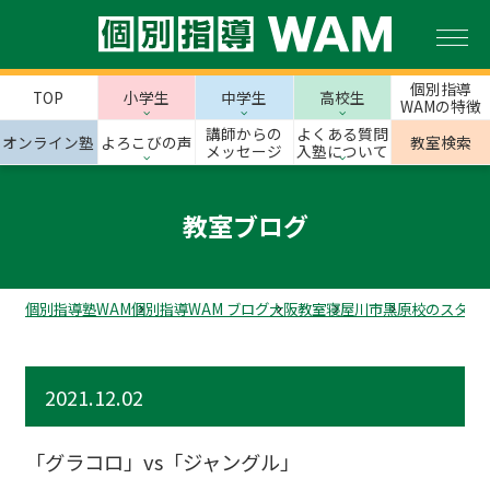
個別指導
TOP
小学生
中学生
高校生
WAMの特徴
講師からの
よくある質問
オンライン塾
よろこびの声
教室検索
メッセージ
入塾について
教室ブログ
個別指導塾WAM
個別指導WAM ブログ
大阪教室
寝屋川市
黒原校のスタッ
2021.12.02
「グラコロ」vs「ジャングル」