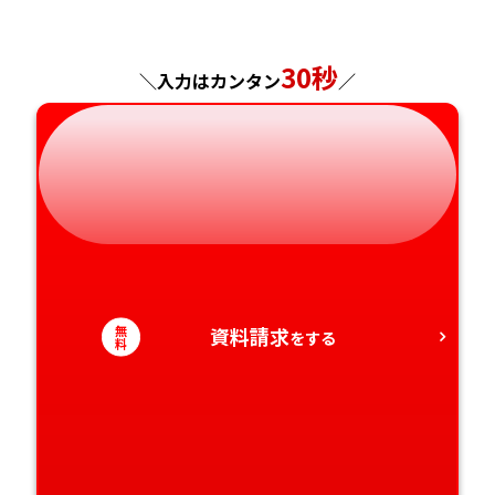
神奈川県
長野県
兵庫県
広島県
長崎県
30秒
＼入力はカンタン
／
岐阜県
奈良県
山口県
熊本県
静岡県
和歌山県
徳島県
大分県
愛知県
香川県
宮崎県
愛媛県
鹿児島県
高知県
無
資料請求
沖縄県
をする
料