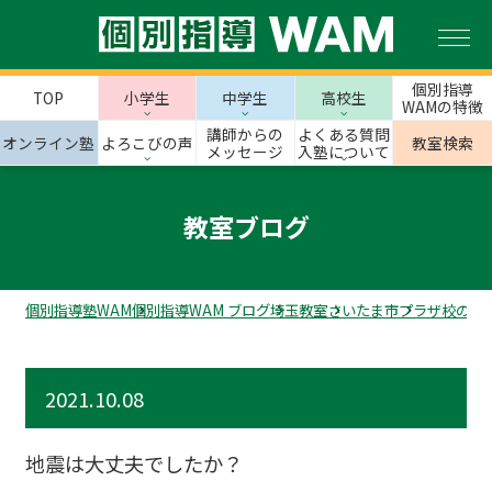
個別指導
TOP
小学生
中学生
高校生
WAMの特徴
講師からの
よくある質問
オンライン塾
よろこびの声
教室検索
メッセージ
入塾について
教室ブログ
個別指導塾WAM
個別指導WAM ブログ
埼玉教室
さいたま市
プラザ校のス
2021.10.08
地震は大丈夫でしたか？