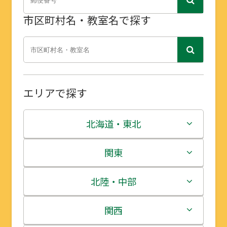
市区町村名・教室名で探す
エリアで探す
北海道・東北
北海道
関東
青森県
茨城県
北陸・中部
岩手県
栃木県
新潟県
関西