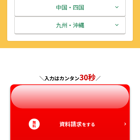
宮城県
群馬県
富山県
三重県
中国・四国
秋田県
埼玉県
石川県
滋賀県
鳥取県
九州・沖縄
山形県
千葉県
福井県
京都府
島根県
福岡県
福島県
東京都
山梨県
大阪府
岡山県
佐賀県
神奈川県
30秒
長野県
兵庫県
広島県
長崎県
＼入力はカンタン
／
岐阜県
奈良県
山口県
熊本県
静岡県
和歌山県
徳島県
大分県
無
資料請求
をする
料
愛知県
香川県
宮崎県