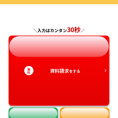
福島県
東京都
山梨県
大阪府
岡山県
佐賀県
神奈川県
長野県
兵庫県
広島県
30秒
長崎県
＼入力はカンタン
／
岐阜県
奈良県
山口県
熊本県
静岡県
和歌山県
徳島県
大分県
無
資料請求
をする
愛知県
香川県
宮崎県
料
愛媛県
鹿児島県
高知県
沖縄県