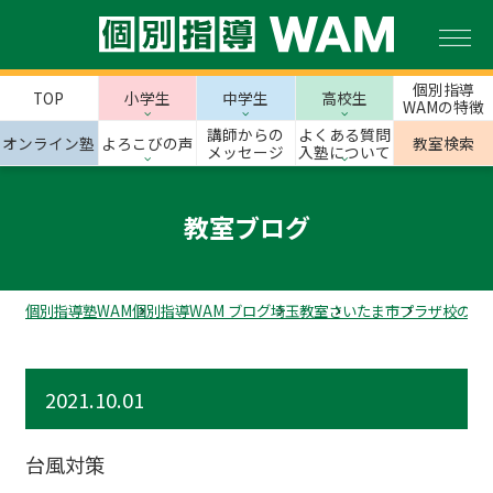
個別指導
TOP
小学生
中学生
高校生
WAMの特徴
講師からの
よくある質問
オンライン塾
よろこびの声
教室検索
メッセージ
入塾について
教室ブログ
個別指導塾WAM
個別指導WAM ブログ
埼玉教室
さいたま市
プラザ校のス
2021.10.01
台風対策