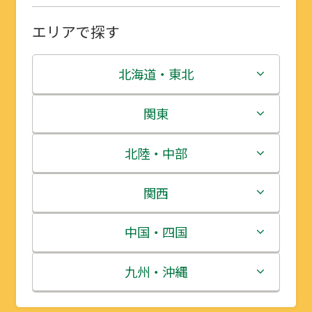
エリアで探す
北海道・東北
北海道
関東
青森県
茨城県
北陸・中部
岩手県
栃木県
新潟県
関西
宮城県
群馬県
富山県
三重県
中国・四国
秋田県
埼玉県
石川県
滋賀県
鳥取県
九州・沖縄
山形県
千葉県
福井県
京都府
島根県
福岡県