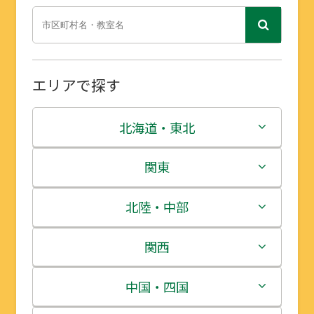
エリアで探す
北海道・東北
北海道
関東
青森県
茨城県
北陸・中部
岩手県
栃木県
新潟県
関西
宮城県
群馬県
富山県
三重県
中国・四国