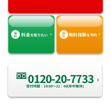
高知県
沖縄県
無
無
料金
無料体験
を知りたい
を予約
料
料
0120-20-7733
受付時間：10:00～22：00(年中無休)