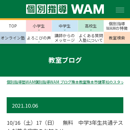
個別指導
TOP
小学生
中学生
高校生
WAMの特徴
講師からの
よくある質問
オンライン塾
よろこびの声
教室検索
メッセージ
入塾について
教室ブログ
個別指導塾WAM
個別指導WAM ブログ
熊本教室
熊本市
健軍校のスタッフ
2021.10.06
10/16（土）17（日） 無料 中学3年生共通テス