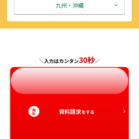
秋田県
埼玉県
石川県
滋賀県
鳥取県
九州・沖縄
山形県
千葉県
福井県
京都府
島根県
福岡県
福島県
東京都
山梨県
大阪府
岡山県
佐賀県
神奈川県
長野県
兵庫県
広島県
長崎県
30秒
＼入力はカンタン
／
岐阜県
奈良県
山口県
熊本県
静岡県
和歌山県
徳島県
大分県
愛知県
香川県
宮崎県
無
資料請求
をする
料
愛媛県
鹿児島県