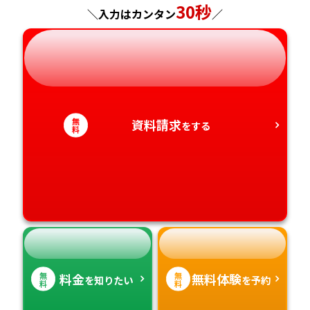
神奈川県
長野県
兵庫県
広島県
長崎県
30秒
＼入力はカンタン
／
岐阜県
奈良県
山口県
熊本県
静岡県
和歌山県
徳島県
大分県
愛知県
香川県
宮崎県
無
資料請求
をする
料
愛媛県
鹿児島県
高知県
沖縄県
無
無
料金
無料体験
を知りたい
を予約
料
料