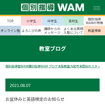
個別指導
TOP
小学生
中学生
高校生
WAMの特徴
講師からの
よくある質問
オンライン塾
よろこびの声
教室検索
メッセージ
入塾について
教室ブログ
個別指導塾WAM
個別指導WAM ブログ
大阪教室
八尾市
太田校のスタッフ
2021.08.07
お盆休みと英語検定のお知らせ