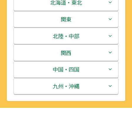
北海道・東北
北海道
関東
青森県
茨城県
北陸・中部
岩手県
栃木県
新潟県
関西
宮城県
群馬県
富山県
三重県
中国・四国
秋田県
埼玉県
石川県
滋賀県
鳥取県
九州・沖縄
山形県
千葉県
福井県
京都府
島根県
福岡県
福島県
東京都
山梨県
大阪府
岡山県
佐賀県