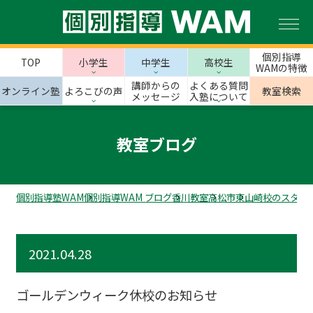
個別指導
TOP
小学生
中学生
高校生
WAMの特徴
講師からの
よくある質問
オンライン塾
よろこびの声
教室検索
メッセージ
入塾について
教室ブログ
個別指導塾WAM
個別指導WAM ブログ
香川教室
高松市
東山崎校のスタッ
2021.04.28
ゴールデンウィーク休校のお知らせ