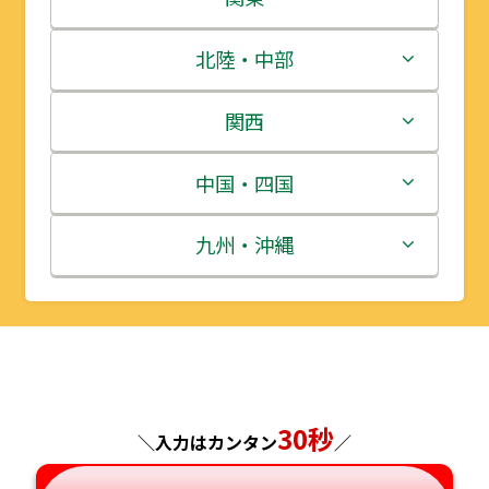
青森県
茨城県
北陸・中部
岩手県
栃木県
新潟県
関西
宮城県
群馬県
富山県
三重県
中国・四国
秋田県
埼玉県
石川県
滋賀県
鳥取県
九州・沖縄
山形県
千葉県
福井県
京都府
島根県
福岡県
福島県
東京都
山梨県
大阪府
岡山県
佐賀県
神奈川県
長野県
兵庫県
広島県
長崎県
30秒
＼入力はカンタン
／
岐阜県
奈良県
山口県
熊本県