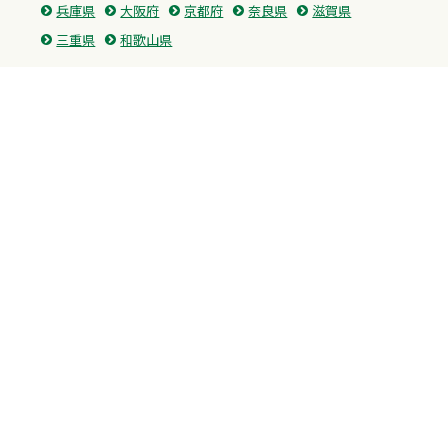
兵庫県
大阪府
京都府
奈良県
滋賀県
三重県
和歌山県
中国・四国
広島県
香川県
愛媛県
徳島県
九州・沖縄
福岡県
佐賀県
長崎県
熊本県
沖縄県
プライバシーポリシー
H.M.GROUP
WAMからのお知らせ
サイトマップ
自習室利用申込
成績保証制度 利用申込