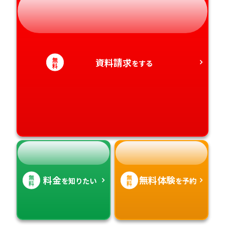
静岡県
和歌山県
徳島県
大分県
愛知県
香川県
宮崎県
無
資料請求
をする
料
愛媛県
鹿児島県
高知県
沖縄県
無
無
料金
無料体験
を知りたい
を予約
料
料