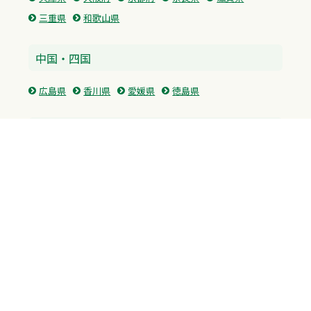
三重県
和歌山県
中国・四国
広島県
香川県
愛媛県
徳島県
九州・沖縄
福岡県
佐賀県
長崎県
熊本県
沖縄県
プライバシーポリシー
H.M.GROUP
WAMからのお知らせ
サイトマップ
自習室利用申込
成績保証制度 利用申込