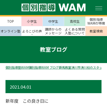
個別指導
TOP
小学生
中学生
高校生
WAMの特徴
講師からの
よくある質問
オンライン塾
よろこびの声
教室検索
メッセージ
入塾について
教室ブログ
個別指導塾WAM
個別指導WAM ブログ
群馬教室
渋川市
渋川校のスタッフ
2021.04.01
新年度 この良き日に