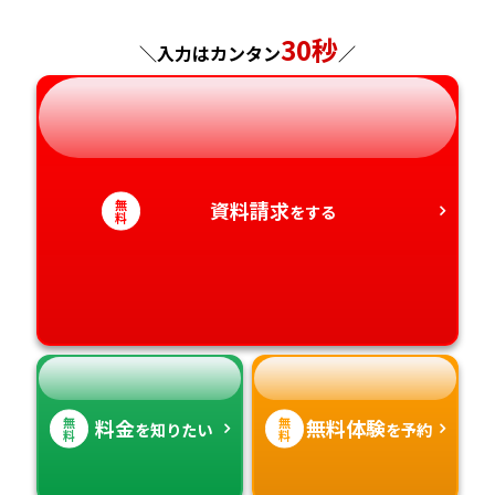
30秒
神奈川県
長野県
兵庫県
広島県
長崎県
＼入力はカンタン
／
岐阜県
奈良県
山口県
熊本県
静岡県
和歌山県
徳島県
大分県
無
資料請求
をする
料
愛知県
香川県
宮崎県
愛媛県
鹿児島県
高知県
沖縄県
無
無
料金
無料体験
を知りたい
を予約
料
料