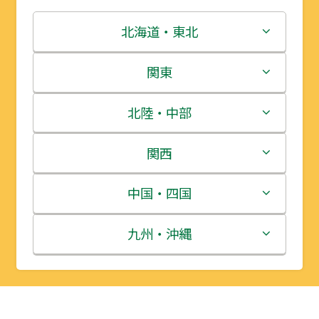
北海道・東北
北海道
関東
青森県
茨城県
北陸・中部
岩手県
栃木県
新潟県
関西
宮城県
群馬県
富山県
三重県
中国・四国
秋田県
埼玉県
石川県
滋賀県
鳥取県
九州・沖縄
山形県
千葉県
福井県
京都府
島根県
福岡県
福島県
東京都
山梨県
大阪府
岡山県
佐賀県