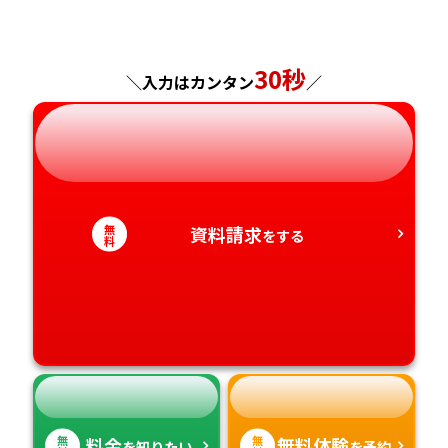
福島県
東京都
山梨県
大阪府
岡山県
佐賀県
神奈川県
長野県
兵庫県
広島県
30秒
長崎県
＼入力はカンタン
／
岐阜県
奈良県
山口県
熊本県
静岡県
和歌山県
徳島県
大分県
無
資料請求
をする
愛知県
香川県
宮崎県
料
愛媛県
鹿児島県
高知県
沖縄県
無
無
料金
無料体験
を知りたい
を予約