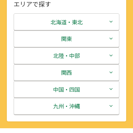
エリアで探す
北海道・東北
北海道
関東
青森県
茨城県
北陸・中部
岩手県
栃木県
新潟県
関西
宮城県
群馬県
富山県
三重県
中国・四国
秋田県
埼玉県
石川県
滋賀県
鳥取県
九州・沖縄
山形県
千葉県
福井県
京都府
島根県
福岡県