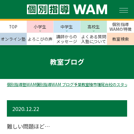
個別指導
TOP
小学生
中学生
高校生
WAMの特徴
講師からの
よくある質問
オンライン塾
よろこびの声
教室検索
メッセージ
入塾について
教室ブログ
個別指導塾WAM
個別指導WAM ブログ
千葉教室
柏市
増尾台校のスタッフ
2020.12.22
難しい問題ほど…