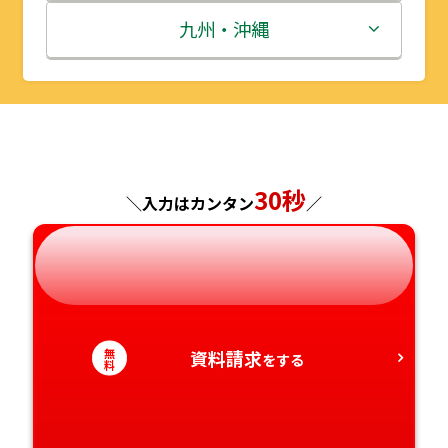
秋田県
埼玉県
石川県
滋賀県
鳥取県
九州・沖縄
山形県
千葉県
福井県
京都府
島根県
福岡県
福島県
東京都
山梨県
大阪府
岡山県
佐賀県
神奈川県
長野県
兵庫県
広島県
長崎県
30秒
＼入力はカンタン
／
岐阜県
奈良県
山口県
熊本県
静岡県
和歌山県
徳島県
大分県
無
資料請求
愛知県
香川県
をする
宮崎県
料
愛媛県
鹿児島県