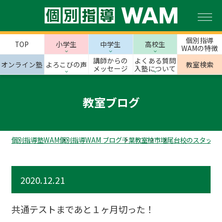
個別指導
TOP
小学生
中学生
高校生
WAMの特徴
講師からの
よくある質問
オンライン塾
よろこびの声
教室検索
メッセージ
入塾について
教室ブログ
個別指導塾WAM
個別指導WAM ブログ
千葉教室
柏市
増尾台校のスタッフ
2020.12.21
共通テストまであと１ヶ月切った！