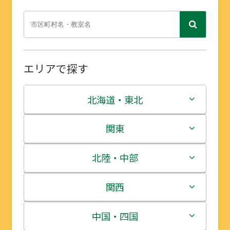
エリアで探す
北海道・東北
北海道
関東
青森県
茨城県
北陸・中部
岩手県
栃木県
新潟県
関西
宮城県
群馬県
富山県
三重県
中国・四国