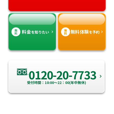
高知県
沖縄県
無
無
料金
無料体験
を知りたい
を予約
料
料
0120-20-7733
受付時間：10:00～22：00(年中無休)