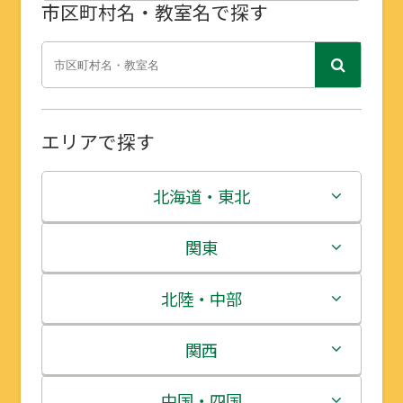
市区町村名・教室名で探す
エリアで探す
北海道・東北
北海道
関東
青森県
茨城県
北陸・中部
岩手県
栃木県
新潟県
関西
宮城県
群馬県
富山県
三重県
中国・四国