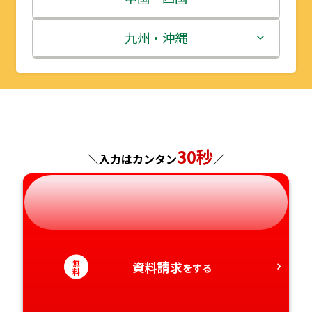
秋田県
埼玉県
石川県
滋賀県
鳥取県
九州・沖縄
山形県
千葉県
福井県
京都府
島根県
福岡県
福島県
東京都
山梨県
大阪府
岡山県
佐賀県
神奈川県
長野県
兵庫県
広島県
長崎県
30秒
＼入力はカンタン
／
岐阜県
奈良県
山口県
熊本県
静岡県
和歌山県
徳島県
大分県
無
資料請求
愛知県
香川県
宮崎県
をする
料
愛媛県
鹿児島県