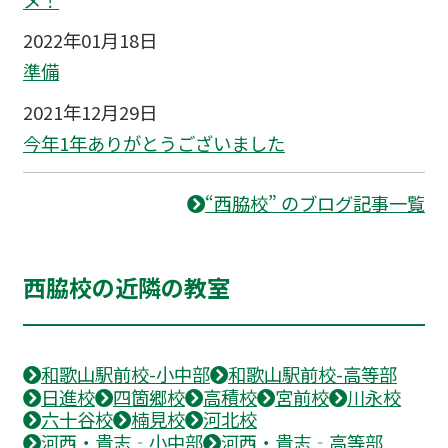
2022年01月18日
準備
2021年12月29日
今年1年ありがとうございました
“西脇校” のブログ記事一覧
西脇校の近隣の教室
和歌山駅前校-小中部
和歌山駅前校-高等部
日進校
四箇郷校
高積校
宮前校
川永校
六十谷校
楠見校
河北校
河西・貴志‐小中部
河西・貴志‐高等部