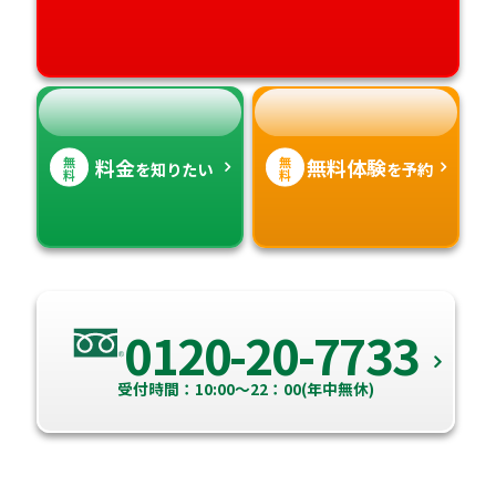
高知県
沖縄県
無
無
料金
無料体験
を知りたい
を予約
料
料
0120-20-7733
受付時間：10:00～22：00(年中無休)