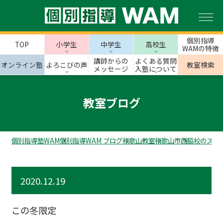
個別指導
TOP
小学生
中学生
高校生
WAMの特徴
講師からの
よくある質問
オンライン塾
よろこびの声
教室検索
メッセージ
入塾について
教室ブログ
個別指導塾WAM
個別指導WAM ブログ
和歌山教室
和歌山市
西脇校のスタ
2020.12.19
この冬限定