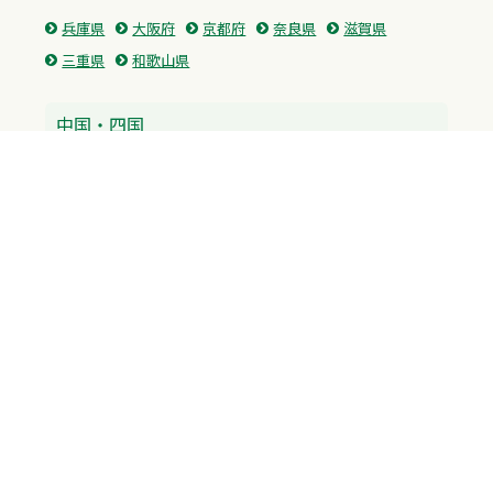
兵庫県
大阪府
京都府
奈良県
滋賀県
三重県
和歌山県
中国・四国
広島県
香川県
愛媛県
徳島県
九州・沖縄
福岡県
佐賀県
長崎県
熊本県
沖縄県
プライバシーポリシー
H.M.GROUP
WAMからのお知らせ
サイトマップ