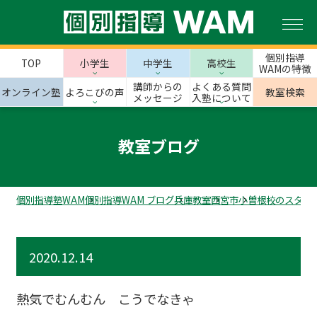
個別指導
TOP
小学生
中学生
高校生
WAMの特徴
講師からの
よくある質問
オンライン塾
よろこびの声
教室検索
メッセージ
入塾について
教室ブログ
個別指導塾WAM
個別指導WAM ブログ
兵庫教室
西宮市
小曽根校のスタッ
2020.12.14
熱気でむんむん こうでなきゃ