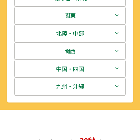
北海道
関東
青森県
茨城県
北陸・中部
岩手県
栃木県
新潟県
関西
宮城県
群馬県
富山県
三重県
中国・四国
秋田県
埼玉県
石川県
滋賀県
鳥取県
九州・沖縄
山形県
千葉県
福井県
京都府
島根県
福岡県
福島県
東京都
山梨県
大阪府
岡山県
佐賀県
神奈川県
長野県
兵庫県
広島県
長崎県