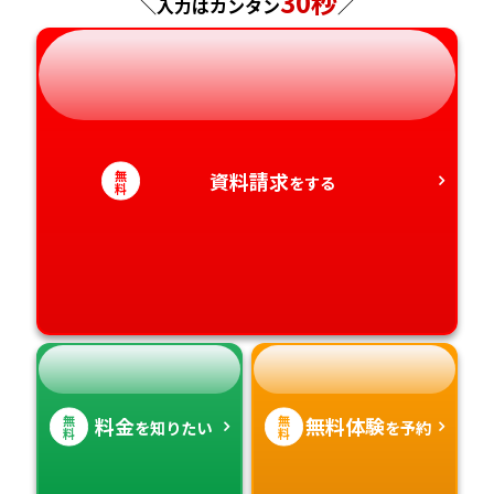
30秒
＼入力はカンタン
／
岐阜県
奈良県
山口県
熊本県
静岡県
和歌山県
徳島県
大分県
愛知県
香川県
宮崎県
無
資料請求
をする
料
愛媛県
鹿児島県
高知県
沖縄県
無
無
料金
無料体験
を知りたい
を予約
料
料