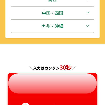
宮城県
群馬県
富山県
三重県
中国・四国
秋田県
埼玉県
石川県
滋賀県
鳥取県
九州・沖縄
山形県
千葉県
福井県
京都府
島根県
福岡県
福島県
東京都
山梨県
大阪府
岡山県
佐賀県
神奈川県
長野県
兵庫県
広島県
長崎県
30秒
＼入力はカンタン
／
岐阜県
奈良県
山口県
熊本県
静岡県
和歌山県
徳島県
大分県
愛知県
香川県
宮崎県