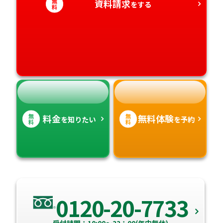
無
資料請求
をする
料
愛媛県
鹿児島県
高知県
沖縄県
無
無
料金
無料体験
を知りたい
を予約
料
料
0120-20-7733