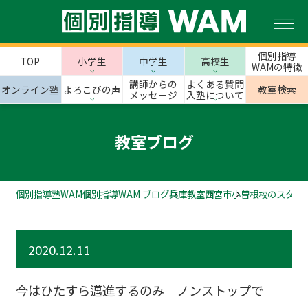
個別指導
TOP
小学生
中学生
高校生
WAMの特徴
講師からの
よくある質問
オンライン塾
よろこびの声
教室検索
メッセージ
入塾について
教室ブログ
個別指導塾WAM
個別指導WAM ブログ
兵庫教室
西宮市
小曽根校のスタッ
2020.12.11
今はひたすら邁進するのみ ノンストップで