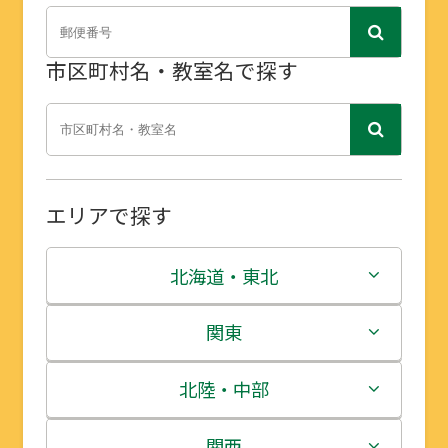
市区町村名・教室名で探す
エリアで探す
北海道・東北
北海道
関東
青森県
茨城県
北陸・中部
岩手県
栃木県
新潟県
関西