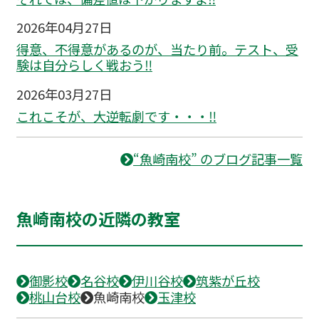
2026年04月27日
得意、不得意があるのが、当たり前。テスト、受
験は自分らしく戦おう‼
2026年03月27日
これこそが、大逆転劇です・・・‼
“魚崎南校” のブログ記事一覧
魚崎南校の近隣の教室
御影校
名谷校
伊川谷校
筑紫が丘校
桃山台校
魚崎南校
玉津校