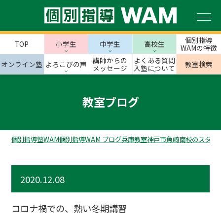
個別指導
TOP
小学生
中学生
高校生
WAMの特徴
講師からの
よくある質問
オンライン塾
よろこびの声
教室検索
メッセージ
入塾について
教室ブログ
個別指導塾WAM
個別指導WAM ブログ
兵庫教室
神戸市
魚崎南校のスタッ
2020.12.08
コロナ禍での、熱い冬期講習