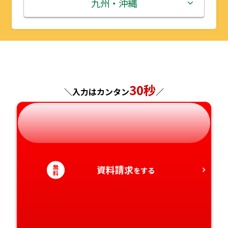
埼玉県
石川県
滋賀県
鳥取県
九州・沖縄
山形県
千葉県
福井県
京都府
島根県
福岡県
福島県
東京都
山梨県
大阪府
岡山県
佐賀県
神奈川県
長野県
兵庫県
広島県
長崎県
30秒
＼入力はカンタン
／
岐阜県
奈良県
山口県
熊本県
静岡県
和歌山県
徳島県
大分県
無
資料請求
愛知県
をする
香川県
宮崎県
料
愛媛県
鹿児島県