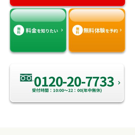
高知県
沖縄県
無
無
料金
無料体験
を知りたい
を予約
料
料
0120-20-7733
受付時間：10:00～22：00(年中無休)