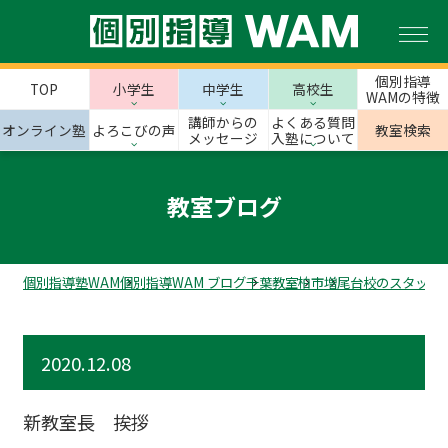
個別指導
TOP
小学生
中学生
高校生
WAMの特徴
講師からの
よくある質問
オンライン塾
よろこびの声
教室検索
メッセージ
入塾について
教室ブログ
個別指導塾WAM
個別指導WAM ブログ
千葉教室
柏市
増尾台校のスタッフ
2020.12.08
新教室長 挨拶