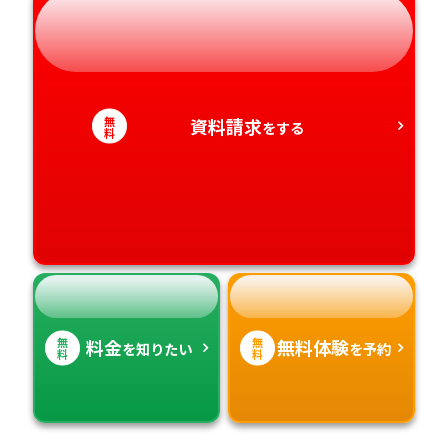
岐阜県
奈良県
山口県
熊本県
静岡県
和歌山県
徳島県
大分県
愛知県
香川県
宮崎県
無
資料請求
をする
料
愛媛県
鹿児島県
高知県
沖縄県
無
無
料金
無料体験
を知りたい
を予約
料
料