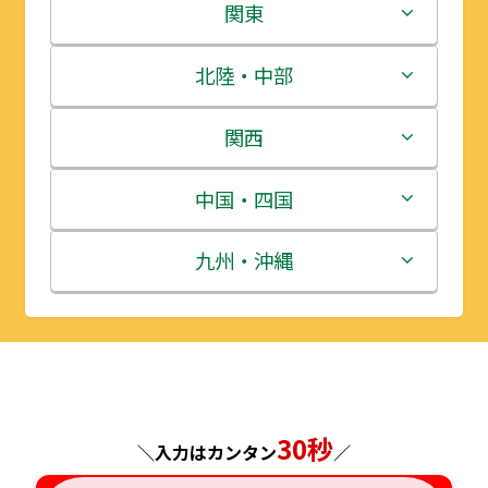
北海道
関東
青森県
茨城県
北陸・中部
岩手県
栃木県
新潟県
関西
宮城県
群馬県
富山県
三重県
中国・四国
秋田県
埼玉県
石川県
滋賀県
鳥取県
九州・沖縄
山形県
千葉県
福井県
京都府
島根県
福岡県
福島県
東京都
山梨県
大阪府
岡山県
佐賀県
神奈川県
長野県
兵庫県
広島県
長崎県
30秒
＼入力はカンタン
／