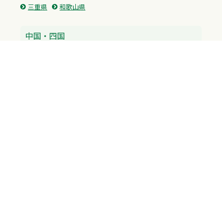
三重県
和歌山県
中国・四国
広島県
香川県
愛媛県
徳島県
九州・沖縄
福岡県
佐賀県
長崎県
熊本県
沖縄県
プライバシーポリシー
H.M.GROUP
WAMからのお知らせ
サイトマップ
自習室利用申込
成績保証制度 利用申込