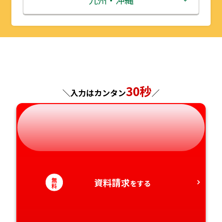
九州・沖縄
山形県
千葉県
福井県
京都府
島根県
福岡県
福島県
東京都
山梨県
大阪府
岡山県
佐賀県
神奈川県
長野県
兵庫県
広島県
長崎県
30秒
＼入力はカンタン
／
岐阜県
奈良県
山口県
熊本県
静岡県
和歌山県
徳島県
大分県
愛知県
香川県
宮崎県
無
資料請求
をする
料
愛媛県
鹿児島県
高知県
沖縄県