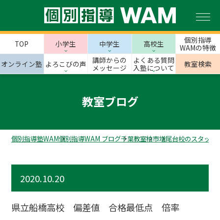
個別指導
TOP
小学生
中学生
高校生
WAMの特徴
講師からの
よくある質問
オンライン塾
よろこびの声
教室検索
メッセージ
入塾について
教室ブログ
個別指導塾WAM
個別指導WAM ブログ
千葉教室
柏市
増尾台校のスタッフ
2020.10.20
県立船橋高校 偏差値 合格最低点 倍率