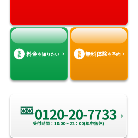
無
無
料金
無料体験
を知りたい
を予約
料
料
0120-20-7733
受付時間：10:00～22：00(年中無休)