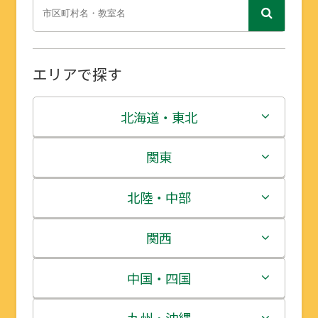
エリアで探す
北海道・東北
北海道
関東
青森県
茨城県
北陸・中部
岩手県
栃木県
新潟県
関西
宮城県
群馬県
富山県
三重県
中国・四国
秋田県
埼玉県
石川県
滋賀県
鳥取県