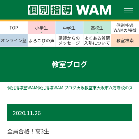
個別指導
TOP
小学生
中学生
高校生
WAMの特徴
講師からの
よくある質問
オンライン塾
よろこびの声
教室検索
メッセージ
入塾について
教室ブログ
個別指導塾WAM
個別指導WAM ブログ
大阪教室
東大阪市
六万寺校のスタ
2020.11.26
全員合格！高3生