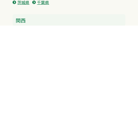
茨城県
千葉県
関西
兵庫県
大阪府
京都府
奈良県
滋賀県
三重県
和歌山県
中国・四国
広島県
香川県
愛媛県
徳島県
九州・沖縄
福岡県
佐賀県
長崎県
熊本県
沖縄県