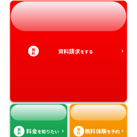
岐阜県
奈良県
山口県
熊本県
静岡県
和歌山県
徳島県
大分県
愛知県
香川県
宮崎県
無
資料請求
をする
料
愛媛県
鹿児島県
高知県
沖縄県
無
無
料金
無料体験
を知りたい
を予約
料
料