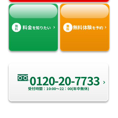
無
無
料金
無料体験
を知りたい
を予約
料
料
0120-20-7733
受付時間：10:00～22：00(年中無休)