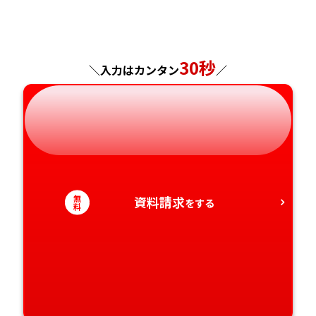
福島県
東京都
山梨県
大阪府
岡山県
佐賀県
神奈川県
長野県
兵庫県
広島県
長崎県
30秒
＼入力はカンタン
／
岐阜県
奈良県
山口県
熊本県
静岡県
和歌山県
徳島県
大分県
愛知県
香川県
宮崎県
無
資料請求
をする
愛媛県
鹿児島県
料
高知県
沖縄県