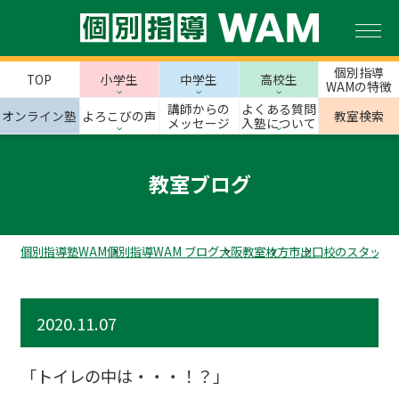
個別指導
TOP
小学生
中学生
高校生
WAMの特徴
講師からの
よくある質問
オンライン塾
よろこびの声
教室検索
メッセージ
入塾について
教室ブログ
個別指導塾WAM
個別指導WAM ブログ
大阪教室
枚方市
出口校のスタッフ
2020.11.07
「トイレの中は・・・！？」