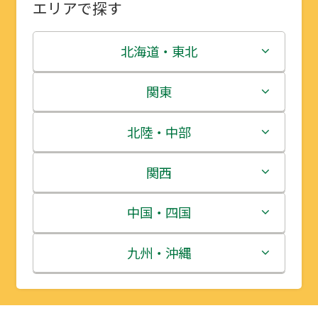
エリアで探す
北海道・東北
北海道
関東
青森県
茨城県
北陸・中部
岩手県
栃木県
新潟県
関西
宮城県
群馬県
富山県
三重県
中国・四国
秋田県
埼玉県
石川県
滋賀県
鳥取県
九州・沖縄
山形県
千葉県
福井県
京都府
島根県
福岡県