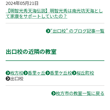
2024年05月21日
【明智光秀天海伝説】明智光秀は南光坊天海とし
て家康をサポートしていたの？
“出口校” のブログ記事一覧
出口校の近隣の教室
枚方校
香里ヶ丘
香里ケ丘校
桜丘町校
出口校
枚方市の教室一覧に戻る